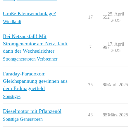
Große Kleinwindanlage?
25. April
17
552
2025
Windkraft
Bei Netzausfall! Mit
Stromgenerator am Netz, läuft
17. April
7
997
dann der Wechselrichter
2025
Stromgeneratoren Verbrenner
Faraday-Paradoxon:
Gleichspannung gewinnen aus
35
816
6. April 2025
dem Erdmagnetfeld
Sonstiges
Dieselmotor mit Pflanzenöl
43
857
3. März 2025
Sonstige Generatoren