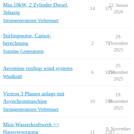
Min.10kW, 2 Zylinder Diesel,
22. Januar
14
375
3phasig
2026
Stromgeneratoren Verbrenner
Stirlingmotor, Carnot-
29.
berechnung
2
79
Dezember
2025
Sonstige Generatoren
25.
Aeromine rooftop wind systems
6
1050
Dezember
Windkraft
2025
Victron 3 Phasen anlage mit
19.
Asynchronmaschine
10
196
Dezember
2025
Stromgeneratoren Verbrenner
Mini-Wasserkraftwerk =>
9. November
Hausversorgung
21
1597