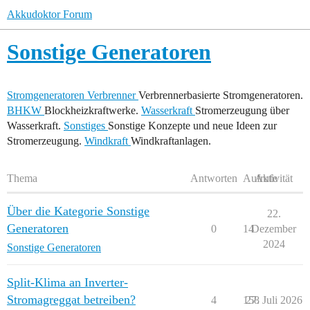
Akkudoktor Forum
Sonstige Generatoren
Stromgeneratoren Verbrenner
Verbrennerbasierte Stromgeneratoren.
BHKW
Blockheizkraftwerke.
Wasserkraft
Stromerzeugung über
Wasserkraft.
Sonstiges
Sonstige Konzepte und neue Ideen zur
Stromerzeugung.
Windkraft
Windkraftanlagen.
Thema
Antworten
Aufrufe
Aktivität
Über die Kategorie Sonstige
22.
Generatoren
0
14
Dezember
2024
Sonstige Generatoren
Split-Klima an Inverter-
Stromagreggat betreiben?
4
158
27. Juli 2026