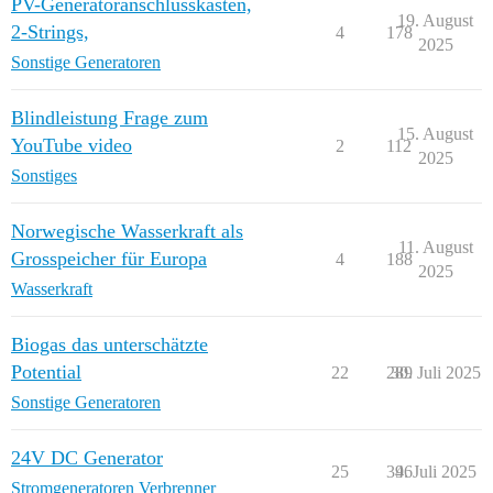
PV-Generatoranschlusskasten,
19. August
2-Strings,
4
178
2025
Sonstige Generatoren
Blindleistung Frage zum
15. August
YouTube video
2
112
2025
Sonstiges
Norwegische Wasserkraft als
11. August
Grosspeicher für Europa
4
188
2025
Wasserkraft
Biogas das unterschätzte
Potential
22
289
30. Juli 2025
Sonstige Generatoren
24V DC Generator
25
346
9. Juli 2025
Stromgeneratoren Verbrenner