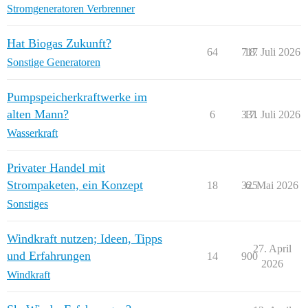
Stromgeneratoren Verbrenner
Hat Biogas Zukunft?
64
717
18. Juli 2026
Sonstige Generatoren
Pumpspeicherkraftwerke im
alten Mann?
6
331
17. Juli 2026
Wasserkraft
Privater Handel mit
Strompaketen, ein Konzept
18
325
6. Mai 2026
Sonstiges
Windkraft nutzen; Ideen, Tipps
27. April
und Erfahrungen
14
900
2026
Windkraft