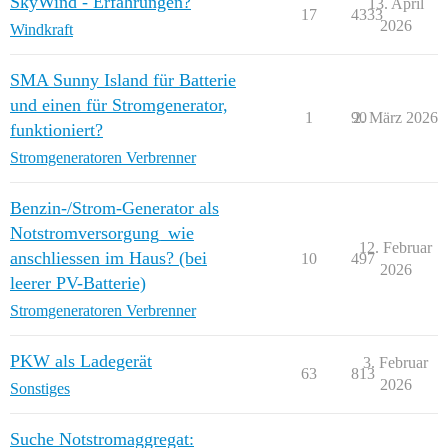
SkyWind - Erfahrungen?
13. April
17
4333
2026
Windkraft
SMA Sunny Island für Batterie
und einen für Stromgenerator,
1
90
2. März 2026
funktioniert?
Stromgeneratoren Verbrenner
Benzin-/Strom-Generator als
Notstromversorgung_wie
12. Februar
anschliessen im Haus? (bei
10
497
2026
leerer PV-Batterie)
Stromgeneratoren Verbrenner
PKW als Ladegerät
3. Februar
63
813
2026
Sonstiges
Suche Notstromaggregat: