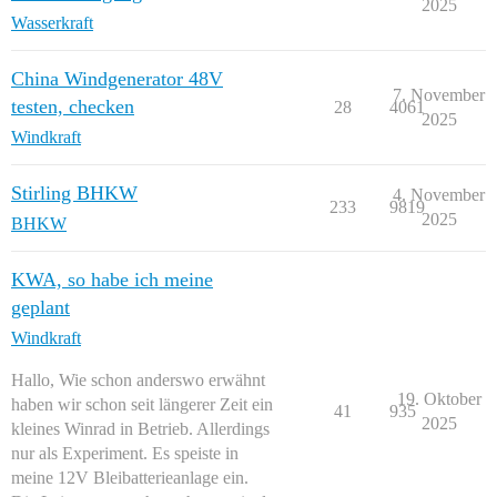
2025
Wasserkraft
China Windgenerator 48V
7. November
testen, checken
28
4061
2025
Windkraft
Stirling BHKW
4. November
233
9819
2025
BHKW
KWA, so habe ich meine
geplant
Windkraft
Hallo, Wie schon anderswo erwähnt
19. Oktober
haben wir schon seit längerer Zeit ein
41
935
2025
kleines Winrad in Betrieb. Allerdings
nur als Experiment. Es speiste in
meine 12V Bleibatterieanlage ein.