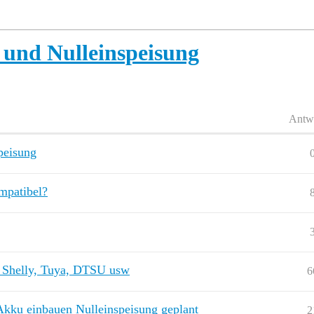
 und Nulleinspeisung
Antw
peisung
mpatibel?
? Shelly, Tuya, DTSU usw
6
kku einbauen Nulleinspeisung geplant
2