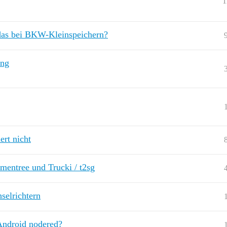
1
 das bei BKW-Kleinspeichern?
ung
ert nicht
mentree und Trucki / t2sg
selrichtern
Android nodered?