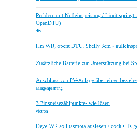
Problem mit Nulleinspeisung / Limit spring
OpenDTU)
diy
Hm WR, opent DTU, Shelly 3em - nulleinspe
Zusätzliche Batterie zur Unterstützung bei Sp
Anschluss von PV-Anlage über einen besteh
anlagenplanung
3 Einspeisezählpunkte- wie lösen
victron
Deye WR soll tasmota auslesen / doch CTs 