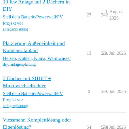
10 Kw Anlage auf 2 Dächern in
DIY
1. August
27
342
Stell dein Batterie/Powerwall/PV
2026
Projekt vor
anlagenplanung
Platzierung Außeneinheit und
Kondensatablauf
13
331
29. Juli 2026
Heizen, Kühlen, Klima, Warmwasser
diy
,
anlagenplanung
3 Dächer mit SH10T +
Microwechselrichter
0
32
29. Juli 2026
Stell dein Batterie/Powerwall/PV
Projekt vor
anlagenplanung
Viessmann Komplettlösung oder
Eigenlösung?
54
570
29. Juli 2026