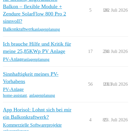
Balkon – flexible Module +
5
102
26. Juli 2026
Zendure SolarFlow 800 Pro 2
sinnvoll?
Balkonkraftwerk
anlagenplanung
Ich brauche Hilfe und Kritik für
meine 25,85KWp PV Anlage
17
233
24. Juli 2026
PV-Anlage
anlagenplanung
Sinnhaftigkeit meines PV-
Vorhabens
56
1103
23. Juli 2026
PV-Anlage
home-assistant
,
anlagenplanung
App Horisol: Lohnt sich bei mir
ein Balkonkraftwerk?
4
85
23. Juli 2026
Kommerzielle Softwareprojekte