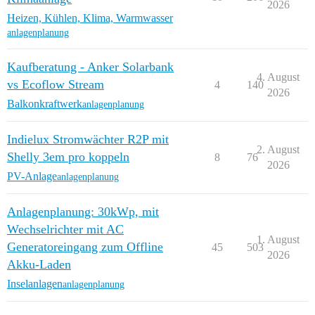
2026
Heizen, Kühlen, Klima, Warmwasser
anlagenplanung
Kaufberatung - Anker Solarbank
4. August
vs Ecoflow Stream
4
140
2026
Balkonkraftwerk
anlagenplanung
Indielux Stromwächter R2P mit
2. August
Shelly 3em pro koppeln
8
76
2026
PV-Anlage
anlagenplanung
Anlagenplanung: 30kWp, mit
Wechselrichter mit AC
1. August
Generatoreingang zum Offline
45
503
2026
Akku-Laden
Inselanlagen
anlagenplanung