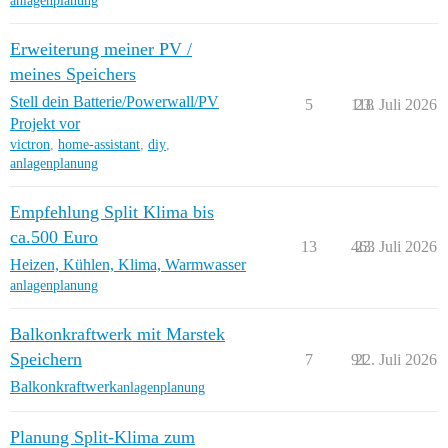
anlagenplanung
Erweiterung meiner PV /
meines Speichers
Stell dein Batterie/Powerwall/PV
5
118
23. Juli 2026
Projekt vor
victron
,
home-assistant
,
diy
,
anlagenplanung
Empfehlung Split Klima bis
ca.500 Euro
13
463
23. Juli 2026
Heizen, Kühlen, Klima, Warmwasser
anlagenplanung
Balkonkraftwerk mit Marstek
Speichern
7
91
22. Juli 2026
Balkonkraftwerk
anlagenplanung
Planung Split-Klima zum