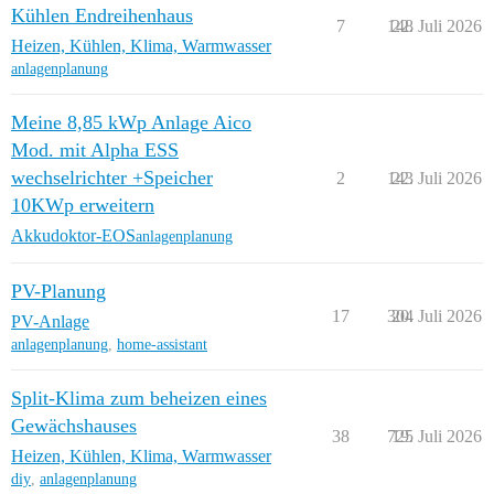
Kühlen Endreihenhaus
7
148
22. Juli 2026
Heizen, Kühlen, Klima, Warmwasser
anlagenplanung
Meine 8,85 kWp Anlage Aico
Mod. mit Alpha ESS
wechselrichter +Speicher
2
143
22. Juli 2026
10KWp erweitern
Akkudoktor-EOS
anlagenplanung
PV-Planung
17
304
20. Juli 2026
PV-Anlage
anlagenplanung
,
home-assistant
Split-Klima zum beheizen eines
Gewächshauses
38
725
19. Juli 2026
Heizen, Kühlen, Klima, Warmwasser
diy
,
anlagenplanung