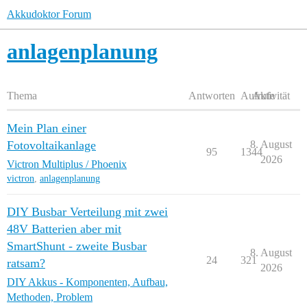
Akkudoktor Forum
anlagenplanung
Thema
Antworten
Aufrufe
Aktivität
Mein Plan einer
Fotovoltaikanlage
8. August
95
1344
2026
Victron Multiplus / Phoenix
victron
,
anlagenplanung
DIY Busbar Verteilung mit zwei
48V Batterien aber mit
SmartShunt - zweite Busbar
8. August
24
321
ratsam?
2026
DIY Akkus - Komponenten, Aufbau,
Methoden, Problem