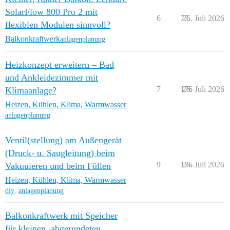
SolarFlow 800 Pro 2 mit
6
77
26. Juli 2026
flexiblen Modulen sinnvoll?
Balkonkraftwerk
anlagenplanung
Heizkonzept erweitern – Bad
und Ankleidezimmer mit
7
176
26. Juli 2026
Klimaanlage?
Heizen, Kühlen, Klima, Warmwasser
anlagenplanung
Ventil(stellung) am Außengerät
(Druck- u. Saugleitung) beim
9
176
26. Juli 2026
Vakuuieren und beim Füllen
Heizen, Kühlen, Klima, Warmwasser
diy
,
anlagenplanung
Balkonkraftwerk mit Speicher
für kleinen, abgerundeten