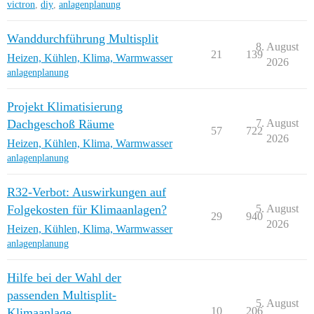
victron
,
diy
,
anlagenplanung
Wanddurchführung Multisplit
8. August
21
139
Heizen, Kühlen, Klima, Warmwasser
2026
anlagenplanung
Projekt Klimatisierung
Dachgeschoß Räume
7. August
57
722
2026
Heizen, Kühlen, Klima, Warmwasser
anlagenplanung
R32-Verbot: Auswirkungen auf
Folgekosten für Klimaanlagen?
5. August
29
940
2026
Heizen, Kühlen, Klima, Warmwasser
anlagenplanung
Hilfe bei der Wahl der
passenden Multisplit-
5. August
10
206
Klimaanlage