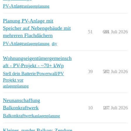
PV-Anlage
anlagenplanung
Planung PV-Anlage mit
Speicher auf Nebengebäude mit
51
661
28. Juli 2026
mehreren Flachdächern
PV-Anlage
anlagenplanung
,
diy
Wohnungseigentümergemeinsch
aft - PV-Projekt - ~70+ kWp
39
582
27. Juli 2026
Stell dein Batterie/Powerwall/PV
Projekt vor
anlagenplanung
Neunanschaffung
Balkonkraftwerk
10
167
27. Juli 2026
Balkonkraftwerk
anlagenplanung
Kleiner, runder Balkon: Zendure