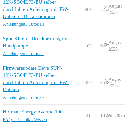
12K-SG04LP3-EU selber
6. August
durchführen Anleitung mit FW-
969
82524
2026
Dateien - Diskussion neu
Anleitungen / Tutorials
Split Klima - Druckprüfung mit
4. August
Handpumpe
103
6463
2026
Anleitungen / Tutorials
Firmwareupdate Deye SUN-
12K-SG04LP3-EU selber
2. August
durchführen Anleitung mit FW-
250
35389
2026
Dateien
Anleitungen / Tutorials
Hofman Energy Avarma 190
31
1359
31. Juli 2026
FAQ - Technik - Wissen