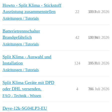
Howto - Split Klima - Stickstoff
Ausrüstung zusammenstellen
22
3030
28. Juli 2026
Anleitungen / Tutorials
Batterietrennschalter
Brandgefährlich
42
10094
28. Juli 2026
Anleitungen / Tutorials
Split Klima - Auswahl und
Installation
124
39501
28. Juli 2026
Anleitungen / Tutorials
Split Klima Geräte mit DPD
oder DHL versenden.
4
766
16. Juli 2026
FAQ - Technik - Wissen
Deye-12k-SG04LP3-EU