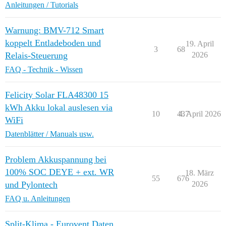
Anleitungen / Tutorials
Warnung: BMV-712 Smart
koppelt Entladeboden und
19. April
3
68
Relais-Steuerung
2026
FAQ - Technik - Wissen
Felicity Solar FLA48300 15
kWh Akku lokal auslesen via
10
437
4. April 2026
WiFi
Datenblätter / Manuals usw.
Problem Akkuspannung bei
100% SOC DEYE + ext. WR
18. März
55
676
und Pylontech
2026
FAQ u. Anleitungen
Split-Klima - Eurovent Daten