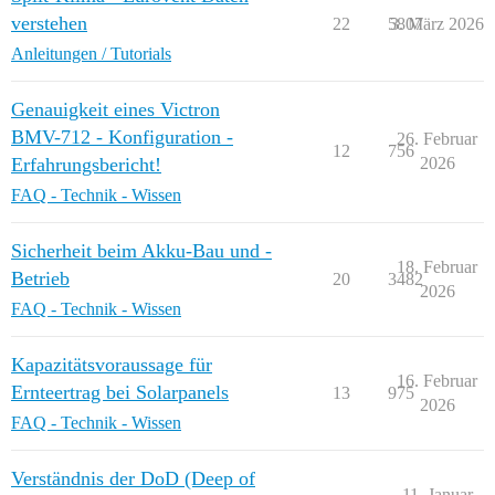
verstehen
22
5807
3. März 2026
Anleitungen / Tutorials
Genauigkeit eines Victron
BMV-712 - Konfiguration -
26. Februar
12
756
Erfahrungsbericht!
2026
FAQ - Technik - Wissen
Sicherheit beim Akku-Bau und -
18. Februar
Betrieb
20
3482
2026
FAQ - Technik - Wissen
Kapazitätsvoraussage für
16. Februar
Ernteertrag bei Solarpanels
13
975
2026
FAQ - Technik - Wissen
Verständnis der DoD (Deep of
11. Januar