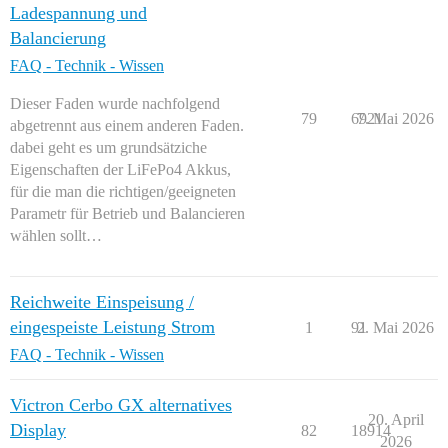
Ladespannung und
Balancierung
FAQ - Technik - Wissen
Dieser Faden wurde nachfolgend
79
6921
7. Mai 2026
abgetrennt aus einem anderen Faden.
dabei geht es um grundsätziche
Eigenschaften der LiFePo4 Akkus,
für die man die richtigen/geeigneten
Parametr für Betrieb und Balancieren
wählen sollt…
Reichweite Einspeisung /
eingespeiste Leistung Strom
1
91
2. Mai 2026
FAQ - Technik - Wissen
Victron Cerbo GX alternatives
20. April
Display
82
18914
2026