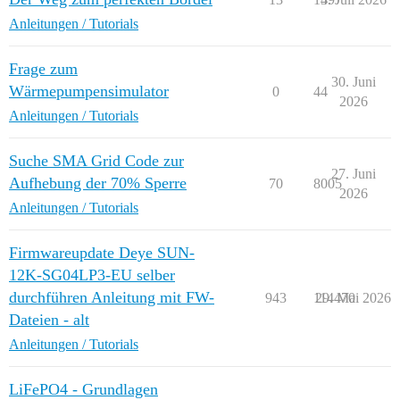
Anleitungen / Tutorials
Frage zum
30. Juni
Wärmepumpensimulator
0
44
2026
Anleitungen / Tutorials
Suche SMA Grid Code zur
27. Juni
Aufhebung der 70% Sperre
70
8005
2026
Anleitungen / Tutorials
Firmwareupdate Deye SUN-
12K-SG04LP3-EU selber
durchführen Anleitung mit FW-
943
114470
29. Mai 2026
Dateien - alt
Anleitungen / Tutorials
LiFePO4 - Grundlagen