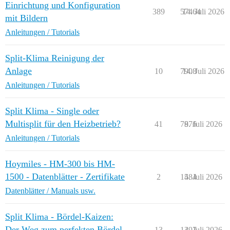
Einrichtung und Konfiguration
389
57464
14. Juli 2026
mit Bildern
Anleitungen / Tutorials
Split-Klima Reinigung der
Anlage
10
7908
14. Juli 2026
Anleitungen / Tutorials
Split Klima - Single oder
Multisplit für den Heizbetrieb?
41
7876
9. Juli 2026
Anleitungen / Tutorials
Hoymiles - HM-300 bis HM-
1500 - Datenblätter - Zertifikate
2
1484
5. Juli 2026
Datenblätter / Manuals usw.
Split Klima - Bördel-Kaizen:
Der Weg zum perfekten Bördel
13
1497
3. Juli 2026