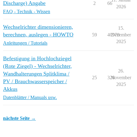
Discharge) Angabe
2
66
2026
FAQ - Technik - Wissen
Wechselrichter dimensionieren,
15.
berechnen, auslegen - HOWTO
59
40970
Dezember
2025
Anleitungen / Tutorials
Befestigung in Hochlochziegel
(Rote Ziegel) - Wechselrichter,
26.
Wandhalterungen Splitklima /
25
328
November
PV / Brauchwasserspeicher /
2025
Akkus
Datenblätter / Manuals usw.
nächste Seite →