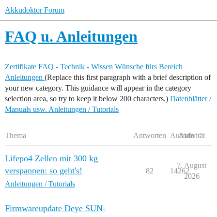
Akkudoktor Forum
FAQ u. Anleitungen
Zertifikate
FAQ - Technik - Wissen
Wünsche fürs Bereich
Anleitungen
(Replace this first paragraph with a brief description of
your new category. This guidance will appear in the category
selection area, so try to keep it below 200 characters.)
Datenblätter /
Manuals usw.
Anleitungen / Tutorials
Thema
Antworten
Aufrufe
Aktivität
Lifepo4 Zellen mit 300 kg
7. August
verspannen: so geht's!
82
14262
2026
Anleitungen / Tutorials
Firmwareupdate Deye SUN-