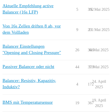
Aktuelle Empfehlung active
5
392
15. Mai 2025
Balancer (16s LFP)
Von 16s Zellen driften 8 ab, vor
9
231
11. Mai 2025
dem Vollladen
Balancer Einstellungen
26
346
6. Mai 2025
"Opening and Closing Pressure"
Passiver Balancer oder nicht
44
379
5. Mai 2025
Balancer: Resistiv, Kapazitiv,
24. April
4
172
Induktiv?
2025
19. April
BMS mit Temperatursensor
19
367
2025