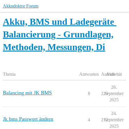
Akkudoktor Forum
Akku, BMS und Ladegeräte
Balancierung - Grundlagen,
Methoden, Messungen, Di
Thema
Antworten
Aufrufe
Aktivität
26.
Balancing mit JK BMS
8
220
September
2025
24.
Jk bms Passwort ändern
4
212
September
2025