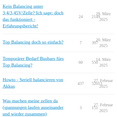
Kein Balancing unter
3,4/3,45V/Zelle? Ich sage: doch
29. März
24
2149
das funktioniert -
2025
Erfahrungsbericht!
20. März
Top Balancing doch so einfach?
7
397
2025
Temporärer Bedarf Busbars fürs
14. März
60
550
Top Balancing?
2025
Howto - Seriell balancieren von
27. Februar
437
52013
Akkus
2025
Was machen meine zellen da
27. Februar
(spannungen laufen auseinander
3
151
2025
und wieder zusammen)