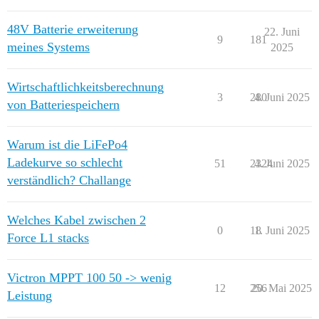
48V Batterie erweiterung
22. Juni
9
181
meines Systems
2025
Wirtschaftlichkeitsberechnung
3
280
4. Juni 2025
von Batteriespeichern
Warum ist die LiFePo4
Ladekurve so schlecht
51
2324
4. Juni 2025
verständlich? Challange
Welches Kabel zwischen 2
0
18
1. Juni 2025
Force L1 stacks
Victron MPPT 100 50 -> wenig
12
256
20. Mai 2025
Leistung