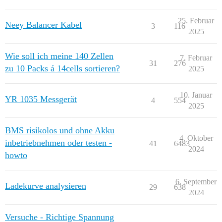
25. Februar
Neey Balancer Kabel
3
116
2025
Wie soll ich meine 140 Zellen
7. Februar
31
276
zu 10 Packs á 14cells sortieren?
2025
10. Januar
YR 1035 Messgerät
4
554
2025
BMS risikolos und ohne Akku
4. Oktober
inbetriebnehmen oder testen -
41
6483
2024
howto
6. September
Ladekurve analysieren
29
638
2024
Versuche - Richtige Spannung