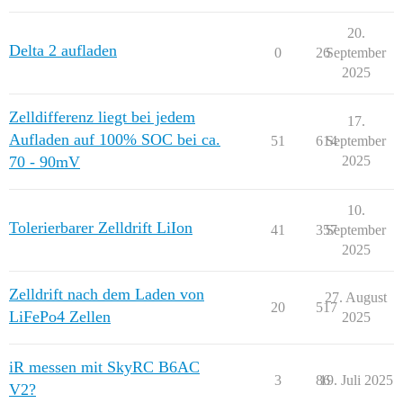
20.
Delta 2 aufladen
0
26
September
2025
Zelldifferenz liegt bei jedem
17.
Aufladen auf 100% SOC bei ca.
51
614
September
70 - 90mV
2025
10.
Tolerierbarer Zelldrift LiIon
41
357
September
2025
Zelldrift nach dem Laden von
27. August
20
517
LiFePo4 Zellen
2025
iR messen mit SkyRC B6AC
3
86
19. Juli 2025
V2?