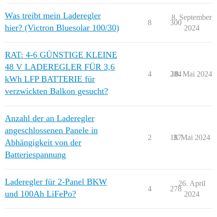
Was treibt mein Laderegler
8. September
8
300
hier? (Victron Bluesolar 100/30)
2024
RAT: 4-6 GÜNSTIGE KLEINE
48 V LADEREGLER FÜR 3,6
4
284
18. Mai 2024
kWh LFP BATTERIE für
verzwickten Balkon gesucht?
Anzahl der an Laderegler
angeschlossenen Panele in
2
187
3. Mai 2024
Abhängigkeit von der
Batteriespannung
Laderegler für 2-Panel BKW
26. April
4
278
und 100Ah LiFePo?
2024