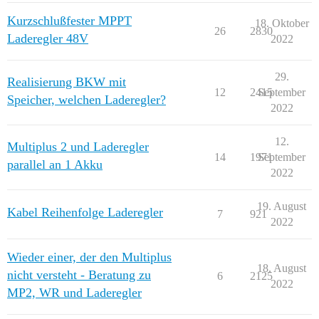
Kurzschlußfester MPPT
18. Oktober
26
2830
Laderegler 48V
2022
29.
Realisierung BKW mit
12
2415
September
Speicher, welchen Laderegler?
2022
12.
Multiplus 2 und Laderegler
14
1971
September
parallel an 1 Akku
2022
19. August
Kabel Reihenfolge Laderegler
7
921
2022
Wieder einer, der den Multiplus
18. August
nicht versteht - Beratung zu
6
2125
2022
MP2, WR und Laderegler