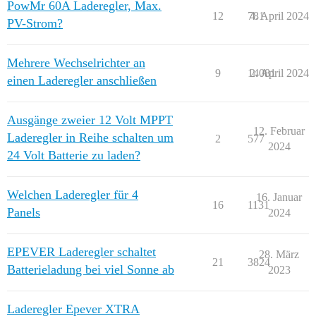
PowMr 60A Laderegler, Max.
12
781
4. April 2024
PV-Strom?
Mehrere Wechselrichter an
9
14081
2. April 2024
einen Laderegler anschließen
Ausgänge zweier 12 Volt MPPT
12. Februar
Laderegler in Reihe schalten um
2
577
2024
24 Volt Batterie zu laden?
Welchen Laderegler für 4
16. Januar
16
1131
Panels
2024
EPEVER Laderegler schaltet
28. März
21
3824
Batterieladung bei viel Sonne ab
2023
Laderegler Epever XTRA