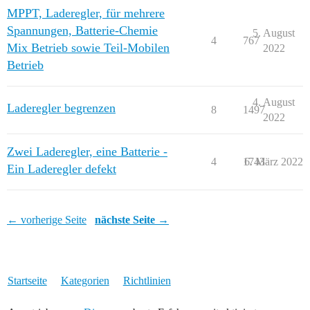
MPPT, Laderegler, für mehrere
Spannungen, Batterie-Chemie
5. August
4
767
Mix Betrieb sowie Teil-Mobilen
2022
Betrieb
4. August
Laderegler begrenzen
8
1497
2022
Zwei Laderegler, eine Batterie -
4
1743
6. März 2022
Ein Laderegler defekt
← vorherige Seite
nächste Seite →
Startseite
Kategorien
Richtlinien