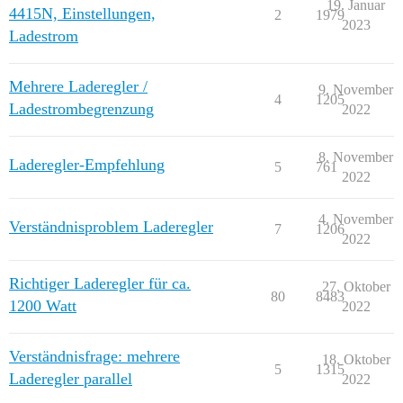
19. Januar
4415N, Einstellungen,
2
1979
2023
Ladestrom
Mehrere Laderegler /
9. November
4
1205
Ladestrombegrenzung
2022
8. November
Laderegler-Empfehlung
5
761
2022
4. November
Verständnisproblem Laderegler
7
1206
2022
Richtiger Laderegler für ca.
27. Oktober
80
8483
1200 Watt
2022
Verständnisfrage: mehrere
18. Oktober
5
1315
Laderegler parallel
2022