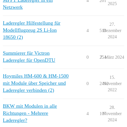
MPPT Laderegler in ein
4
201
2025
Netzwerk
Laderegler Hilfestellung für
27.
Modellflugzeug 2S Li-Ion
4
518
Dezember
18650 (2)
2024
Summierer für Victron
0
254
7. März 2024
Laderegler für OpenDTU
Hoymiles HM-600 & HM-1500
15.
mit Module über Speicher und
0
2492
November
Laderegler verbinden (2)
2022
BKW mit Modulen in alle
28.
Richtungen - Mehrere
4
107
November
Laderegler?
2024