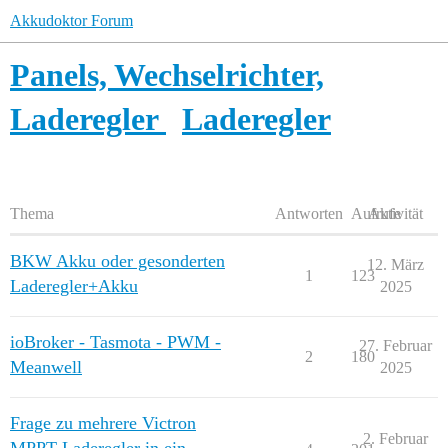
Akkudoktor Forum
Panels, Wechselrichter,
Laderegler
Laderegler
Thema
Antworten
Aufrufe
Aktivität
BKW Akku oder gesonderten
12. März
1
123
Laderegler+Akku
2025
ioBroker - Tasmota - PWM -
27. Februar
2
180
Meanwell
2025
Frage zu mehrere Victron
2. Februar