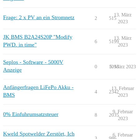
13. März
Frage: 2 x PV an ein Stromnetz
2
515
2023
JK BMS B2A24S20P "Modify
13. März
6
5199
PWD. in time"
2023
Seplos - Software - 5000V
0
1093
5. März 2023
Anzeige
Anfängerfragen LiFePo Akku -
13. Februar
4
2342
BMS
2023
9. Februar
0% Einfuhrumsatzsteuer
8
2035
2023
Kweld Spotwelder Zerstört, Ich
6. Februar
3
986