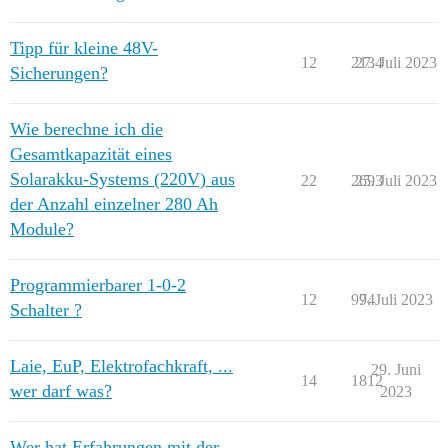
Tipp für kleine 48V-
12
2134
27. Juli 2023
Sicherungen?
Wie berechne ich die
Gesamtkapazität eines
Solarakku-Systems (220V) aus
22
2693
25. Juli 2023
der Anzahl einzelner 280 Ah
Module?
Programmierbarer 1-0-2
12
994
7. Juli 2023
Schalter ?
Laie, EuP, Elektrofachkraft, ...
29. Juni
14
1812
wer darf was?
2023
Wer hat Erfahrungen mit der