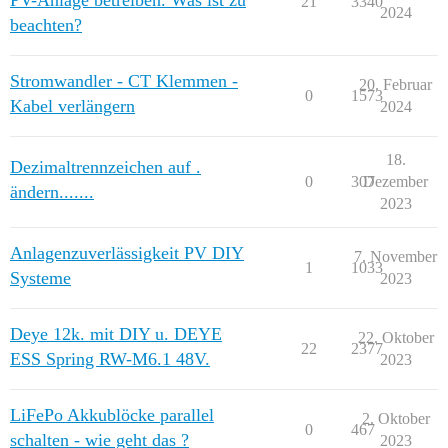
PV-Anlage betreiben. Was ist zu
21
3340
2024
beachten?
Stromwandler - CT Klemmen -
20. Februar
0
1573
Kabel verlängern
2024
18.
Dezimaltrennzeichen auf .
0
307
Dezember
ändern.......
2023
Anlagenzuverlässigkeit PV DIY
7. November
1
1033
Systeme
2023
Deye 12k. mit DIY u. DEYE
22. Oktober
22
2377
ESS Spring RW-M6.1 48V.
2023
LiFePo Akkublöcke parallel
2. Oktober
0
467
schalten - wie geht das ?
2023