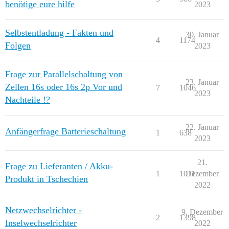
benötige eure hilfe
2023
Selbstentladung - Fakten und
30. Januar
4
1174
Folgen
2023
Frage zur Parallelschaltung von
23. Januar
Zellen 16s oder 16s 2p Vor und
7
1046
2023
Nachteile !?
22. Januar
Anfängerfrage Batterieschaltung
1
638
2023
21.
Frage zu Lieferanten / Akku-
1
1011
Dezember
Produkt in Tschechien
2022
Netzwechselrichter -
9. Dezember
2
1398
Inselwechselrichter
2022