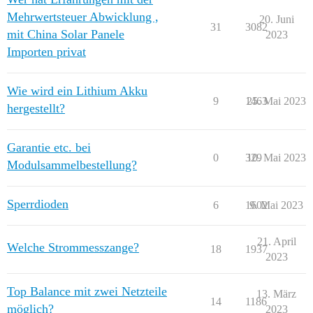
Mehrwertsteuer Abwicklung ,
20. Juni
31
3082
mit China Solar Panele
2023
Importen privat
Wie wird ein Lithium Akku
9
1463
25. Mai 2023
hergestellt?
Garantie etc. bei
0
329
10. Mai 2023
Modulsammelbestellung?
Sperrdioden
6
1602
9. Mai 2023
21. April
Welche Strommesszange?
18
1937
2023
Top Balance mit zwei Netzteile
13. März
14
1186
möglich?
2023