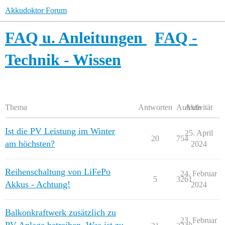
Akkudoktor Forum
FAQ u. Anleitungen
FAQ -
Technik - Wissen
Thema
Antworten
Aufrufe
Aktivität
Ist die PV Leistung im Winter
25. April
20
754
am höchsten?
2024
Reihenschaltung von LiFePo
24. Februar
5
3261
Akkus - Achtung!
2024
Balkonkraftwerk zusätzlich zu
23. Februar