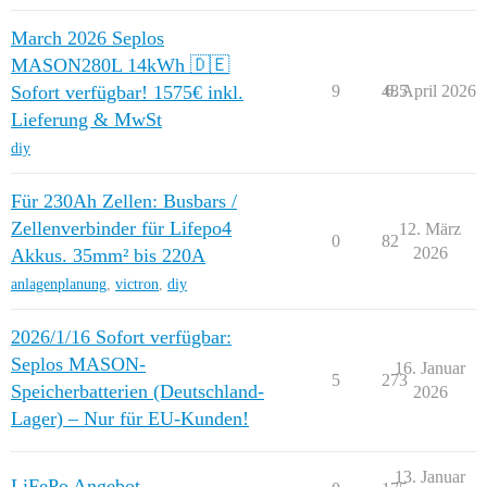
March 2026 Seplos
MASON280L 14kWh 🇩🇪
Sofort verfügbar! 1575€ inkl.
9
485
6. April 2026
Lieferung & MwSt
diy
Für 230Ah Zellen: Busbars /
Zellenverbinder für Lifepo4
12. März
0
82
2026
Akkus. 35mm² bis 220A
anlagenplanung
,
victron
,
diy
2026/1/16 Sofort verfügbar:
Seplos MASON-
16. Januar
5
273
Speicherbatterien (Deutschland-
2026
Lager) – Nur für EU-Kunden!
13. Januar
LiFePo Angebot