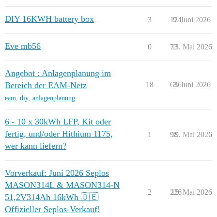
DIY 16KWH battery box
3
124
9. Juni 2026
Eve mb56
0
73
13. Mai 2026
Angebot : Anlagenplanung im
Bereich der EAM-Netz
18
636
3. Juni 2026
eam
,
diy
,
anlagenplanung
6 - 10 x 30kWh LFP, Kit oder
fertig, und/oder Hithium 1175,
1
98
19. Mai 2026
wer kann liefern?
Vorverkauf: Juni 2026 Seplos
MASON314L & MASON314-N
2
226
15. Mai 2026
51,2V314Ah 16kWh 🇩🇪
Offizieller Seplos-Verkauf!