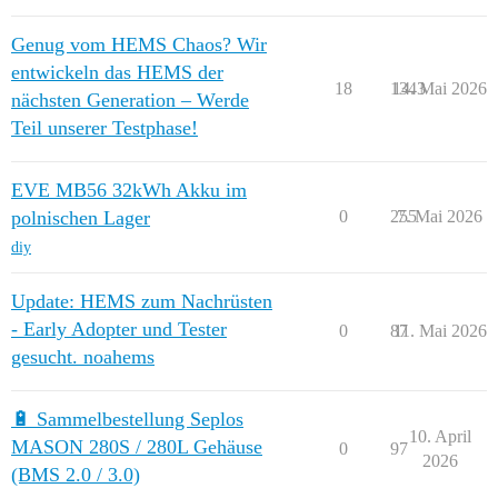
Genug vom HEMS Chaos? Wir
entwickeln das HEMS der
18
1343
14. Mai 2026
nächsten Generation – Werde
Teil unserer Testphase!
EVE MB56 32kWh Akku im
polnischen Lager
0
255
7. Mai 2026
diy
Update: HEMS zum Nachrüsten
- Early Adopter und Tester
0
87
11. Mai 2026
gesucht. noahems
🔋 Sammelbestellung Seplos
10. April
MASON 280S / 280L Gehäuse
0
97
2026
(BMS 2.0 / 3.0)