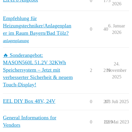
0
175
2026
Empfehlung für
Heizungstechniker/Anlagenplan
6. Januar
0
40
2026
er im Raum Bayern/Bad Tölz?
anlagenplanung
🔥 Sonderangebot:
MASON560L 51.2V 32KWh
24.
Speichersystem – Jetzt mit
2
219
November
verbesserter Sicherheit & neuem
2025
Touch-Display!
EEL DIY Box 48V, 24V
0
203
17. Juli 2025
General Informations for
0
1189
22. Mai 2023
Vendors