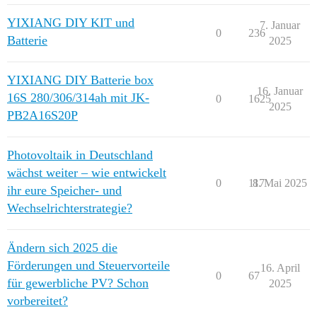
YIXIANG DIY KIT und
7. Januar
0
236
Batterie
2025
YIXIANG DIY Batterie box
16. Januar
16S 280/306/314ah mit JK-
0
1625
2025
PB2A16S20P
Photovoltaik in Deutschland
wächst weiter – wie entwickelt
0
117
8. Mai 2025
ihr eure Speicher- und
Wechselrichterstrategie?
Ändern sich 2025 die
Förderungen und Steuervorteile
16. April
0
67
für gewerbliche PV? Schon
2025
vorbereitet?