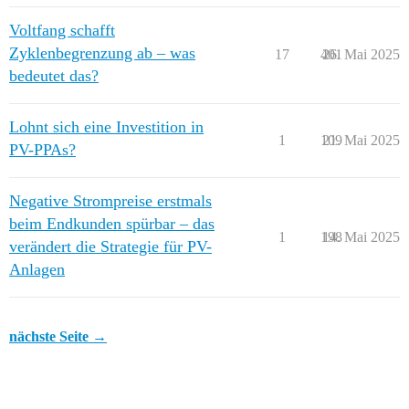
Voltfang schafft
Zyklenbegrenzung ab – was
17
401
26. Mai 2025
bedeutet das?
Lohnt sich eine Investition in
1
109
21. Mai 2025
PV-PPAs?
Negative Strompreise erstmals
beim Endkunden spürbar – das
1
198
14. Mai 2025
verändert die Strategie für PV-
Anlagen
nächste Seite →