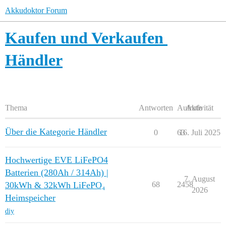
Akkudoktor Forum
Kaufen und Verkaufen
Händler
Thema
Antworten
Aufrufe
Aktivität
Über die Kategorie Händler
0
63
16. Juli 2025
Hochwertige EVE LiFePO4
Batterien (280Ah / 314Ah) |
7. August
30kWh & 32kWh LiFePO₄
68
2458
2026
Heimspeicher
diy