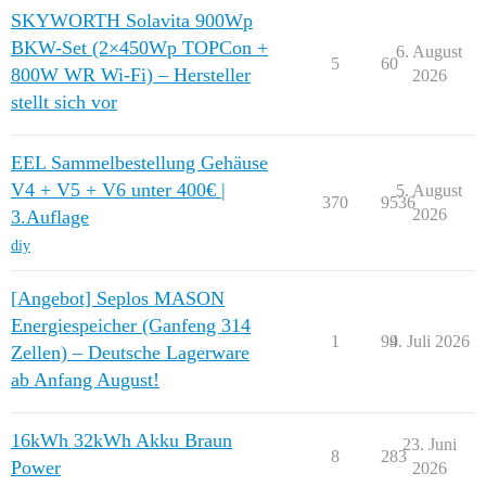
SKYWORTH Solavita 900Wp
BKW-Set (2×450Wp TOPCon +
6. August
5
60
800W WR Wi-Fi) – Hersteller
2026
stellt sich vor
EEL Sammelbestellung Gehäuse
V4 + V5 + V6 unter 400€ |
5. August
370
9536
2026
3.Auflage
diy
[Angebot] Seplos MASON
Energiespeicher (Ganfeng 314
1
94
9. Juli 2026
Zellen) – Deutsche Lagerware
ab Anfang August!
16kWh 32kWh Akku Braun
23. Juni
8
283
Power
2026