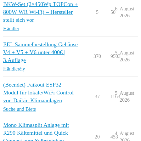
BKW-Set (2×450Wp TOPCon +
6. August
800W WR Wi-Fi) – Hersteller
5
50
2026
stellt sich vor
Händler
EEL Sammelbestellung Gehäuse
V4 + V5 + V6 unter 400€ |
5. August
370
9503
3.Auflage
2026
Händler
diy
(Beendet) Faikout ESP32
Modul für lokale/WiFi Control
5. August
37
1163
von Daikin Klimaanlagen
2026
Suche und Biete
Mono Klimasplit Anlage mit
R290 Kältemittel und Quick
4. August
20
453
Connect zum Selbsteinbau
2026