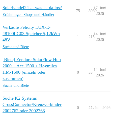
Solarhandel24 ... was ist da los?
17. Juni
75
8980
2026
Erfahrungen Shops und Händler
Verkaufe Felicity LUX-E-
48100LG03 Speicher 5,12kWh
14. Juni
1
215
48V
2026
Suche und Biete
[Biete] Zendure SolarFlow Hub
2000 + Ace 1500 + Hoymiles
14. Juni
HM-1500 (einzeln oder
0
33
2026
zusammen)
Suche und Biete
Suche K2 Systems
CrossConnector/Kreuzverbinder
0
22
11. Juni 2026
2002762 oder 2002763