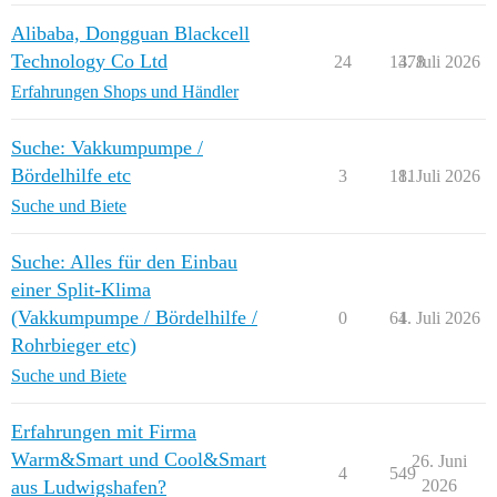
Alibaba, Dongguan Blackcell
Technology Co Ltd
24
1478
3. Juli 2026
Erfahrungen Shops und Händler
Suche: Vakkumpumpe /
Bördelhilfe etc
3
181
1. Juli 2026
Suche und Biete
Suche: Alles für den Einbau
einer Split-Klima
(Vakkumpumpe / Bördelhilfe /
0
64
1. Juli 2026
Rohrbieger etc)
Suche und Biete
Erfahrungen mit Firma
Warm&Smart und Cool&Smart
26. Juni
4
549
aus Ludwigshafen?
2026