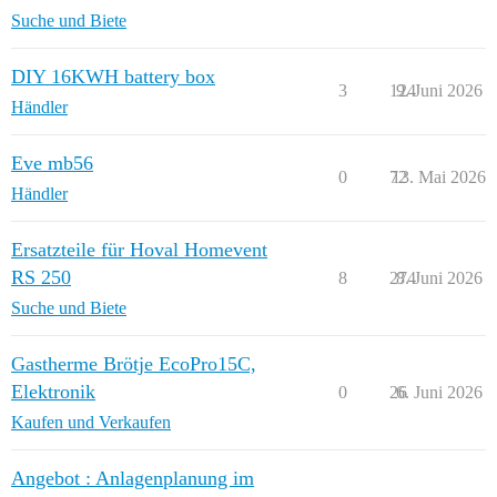
Suche und Biete
DIY 16KWH battery box
3
124
9. Juni 2026
Händler
Eve mb56
0
72
13. Mai 2026
Händler
Ersatzteile für Hoval Homevent
RS 250
8
274
8. Juni 2026
Suche und Biete
Gastherme Brötje EcoPro15C,
Elektronik
0
26
6. Juni 2026
Kaufen und Verkaufen
Angebot : Anlagenplanung im