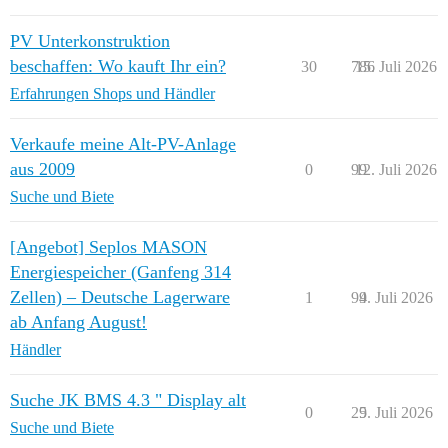
PV Unterkonstruktion
beschaffen: Wo kauft Ihr ein?
30
786
15. Juli 2026
Erfahrungen Shops und Händler
Verkaufe meine Alt-PV-Anlage
aus 2009
0
99
12. Juli 2026
Suche und Biete
[Angebot] Seplos MASON
Energiespeicher (Ganfeng 314
Zellen) – Deutsche Lagerware
1
94
9. Juli 2026
ab Anfang August!
Händler
Suche JK BMS 4.3 " Display alt
0
29
5. Juli 2026
Suche und Biete