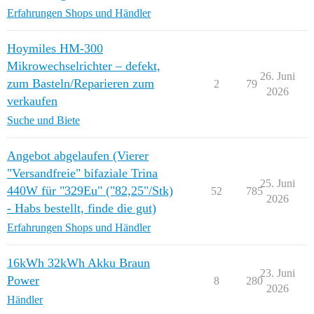
Erfahrungen Shops und Händler
Hoymiles HM-300
Mikrowechselrichter – defekt,
26. Juni
zum Basteln/Reparieren zum
2
79
2026
verkaufen
Suche und Biete
Angebot abgelaufen (Vierer
"Versandfreie" bifaziale Trina
25. Juni
440W für "329Eu" ("82,25"/Stk)
52
785
2026
- Habs bestellt, finde die gut)
Erfahrungen Shops und Händler
16kWh 32kWh Akku Braun
23. Juni
Power
8
280
2026
Händler