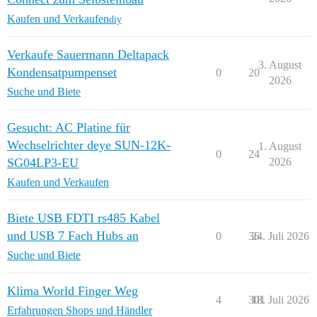
Kaufen und Verkaufen
diy
Verkaufe Sauermann Deltapack
3. August
Kondensatpumpenset
0
20
2026
Suche und Biete
Gesucht: AC Platine für
Wechselrichter deye SUN-12K-
1. August
0
24
SG04LP3-EU
2026
Kaufen und Verkaufen
Biete USB FDTI rs485 Kabel
und USB 7 Fach Hubs an
0
36
24. Juli 2026
Suche und Biete
Klima World Finger Weg
4
301
18. Juli 2026
Erfahrungen Shops und Händler