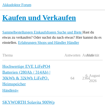
Akkudoktor Forum
Kaufen und Verkaufen
Sammelbestellungen
Einkaufsfragen
Suche und Biete
Hast du
etwas zu verkaufen? Oder suchst du nach etwas? Hier kannst du es
einstellen.
Erfahrungen Shops und Händler
Händler
Thema
Antworten
Aufrufe
Aktivität
Hochwertige EVE LiFePO4
Batterien (280Ah / 314Ah) |
6. August
30kWh & 32kWh LiFePO₄
64
2364
2026
Heimspeicher
Händler
diy
SKYWORTH Solavita 900Wp