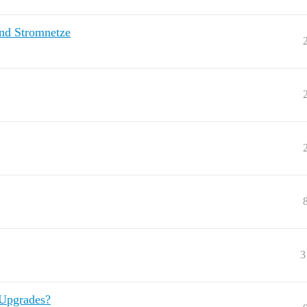
und Stromnetze
3
 Upgrades?