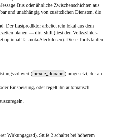
ssage-Bus oder ähnliche Zwischenschichten aus.
ehbar und unabhängig von zusätzlichen Diensten, die
 Der Lastprediktor arbeitet rein lokal aus dem
zeiten planen — dirt_shift (liest den Volkszähler-
tet optional Tasmota-Steckdosen). Diese Tools laufen
stungssollwert (
power_demand
) umgesetzt, der an
der Einspeisung, oder regelt ihn automatisch.
auszuregeln.
rer Wirkungsgrad), Stufe 2 schaltet bei höherem