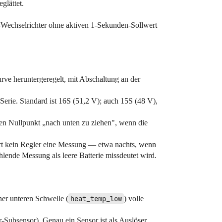
glättet.
-Wechselrichter ohne aktiven 1-Sekunden-Sollwert
rve heruntergeregelt, mit Abschaltung an der
Serie. Standard ist 16S (51,2 V); auch 15S (48 V),
en Nullpunkt „nach unten zu ziehen", wenn die
ert kein Regler eine Messung — etwa nachts, wenn
ende Messung als leere Batterie missdeutet wird.
ner unteren Schwelle (
heat_temp_low
) volle
Subsensor). Genau ein Sensor ist als Auslöser