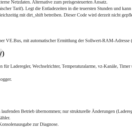
terne Netzdaten. Alternative zum preisgesteuerten Ansatz.
mischer Tarif). Legt die Entladezeiten in die teuersten Stunden und ka
eichzeitig mit dirt_shift betreiben. Dieser Code wird derzeit nicht gepfl
)
ber VE.Bus, mit automatischer Ermittlung der Sollwert-RAM-Adresse (
y
)
oren für Laderegler, Wechselrichter, Temperaturalarme, vz-Kanäle, Timer
logger.
 laufenden Betrieb übernommen; nur strukturelle Änderungen (Laderegle
ähler.
r Konsolenausgabe zur Diagnose.