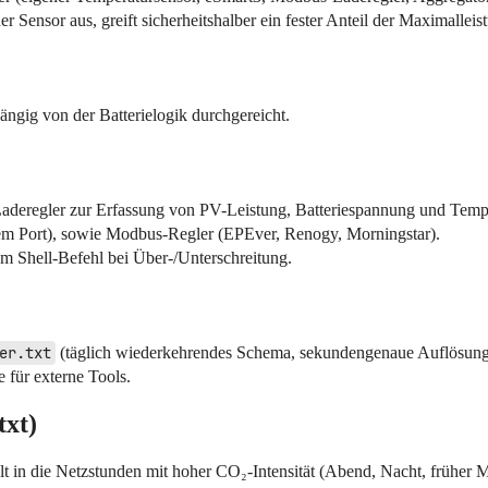
r Sensor aus, greift sicherheitshalber ein fester Anteil der Maximalleis
ngig von der Batterielogik durchgereicht.
aderegler zur Erfassung von PV-Leistung, Batteriespannung und Temper
m Port), sowie Modbus-Regler (EPEver, Renogy, Morningstar).
rem Shell-Befehl bei Über-/Unterschreitung.
er.txt
(täglich wiederkehrendes Schema, sekundengenaue Auflösung)
le für externe Tools.
txt)
elt in die Netzstunden mit hoher CO₂-Intensität (Abend, Nacht, früher 