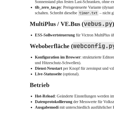
Sonnenstand plus festen Last-Schranken, ohne ex
tib_zero_tas.py
: Preisgesteuerte Variante (dyna
schalten. Schreibt dieselbe
timer.txt
– nicht gl
vebus.py
MultiPlus / VE.Bus (
ESS-Sollwertsteuerung
für Victron MultiPlus ü
webconfig.p
Weboberfläche (
Konfiguration im Browser
: strukturierte Edit
und Hitzeschutz-Schwellen).
Dienst-Neustart
per Knopf für zeroinput und vz
Live-Statusseite
(optional).
Betrieb
Hot-Reload
: Geänderte Einstellungen werden im
Datenprotokollierung
der Messwerte für Volksz
Ausgabemodi
mit unterschiedlich ausführliche