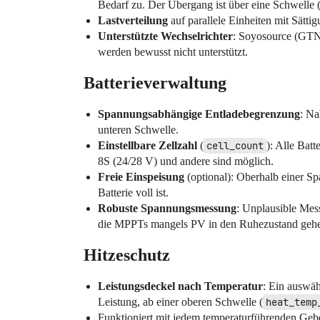
Bedarf zu. Der Übergang ist über eine Schwelle 
Lastverteilung
auf parallele Einheiten mit Sättig
Unterstützte Wechselrichter
: Soyosource (GTN-
werden bewusst nicht unterstützt.
Batterieverwaltung
Spannungsabhängige Entladebegrenzung
: Na
unteren Schwelle.
Einstellbare Zellzahl
(
cell_count
): Alle Bat
8S (24/28 V) und andere sind möglich.
Freie Einspeisung
(optional): Oberhalb einer S
Batterie voll ist.
Robuste Spannungsmessung
: Unplausible Mes
die MPPTs mangels PV in den Ruhezustand gehen —
Hitzeschutz
Leistungsdeckel nach Temperatur
: Ein auswä
Leistung, ab einer oberen Schwelle (
heat_temp
Funktioniert mit jedem temperaturführenden Gebe