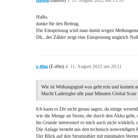
datom
(datom)
3
11. August 2022 um 13:53
Hallo,
danke für den Beitrag.
Die Einspeisung wird man damit wegen Meßungenauig
Dh., der Zähler zeigt eine Einspeisung ungleich Nul
e-t0m
(E-t0m)
4
11. August 2022 um 20:11
Wie ist Wirkungsgrad was geht rein und kommt a
Macht Laderegler alle paar Minuten Global Scan 
Ich kann es Dir nicht genau sagen, da einige wesent
wie die Menge an Strom, die durch den Akku geht, o
Im Grunde interessiert es mich auch nicht wirklich,
Die Anlage besteht aus den technisch notwendigen
Der Blick auf den Stromzähler mit minimalen Werten -