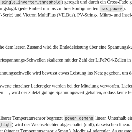
(
single_inverter_threshold
) geregelt und durch ein Cross-Fade ge
ungslogik (jede Einheit nur bis zu ihrer konfigurierten
max_power
).
Serie) und Victron MultiPlus (VE.Bus). PV-String-, Mikro- und Insel
he dem leeren Zustand wird die Entladeleistung über eine Spannungsku
teriespannungs-Schwellen skalieren mit der Zahl der LiFePO4-Zellen in 
pannungsschwelle wird bewusst etwas Leistung ins Netz gegeben, um d
swerte einzelner Laderegler werden bei der Mittelung verworfen. Lief
, wird der zuletzt gültige Spannungswert gehalten, sodass keine fehl
hlbarer Temperatursensor begrenzt
power_demand
linear. Unterhalb ei
_high
) wird der Wechselrichter abgeschaltet (null), dazwischen linear.
r (eigener Temperatursensor, eSmart3, Modbus-Laderegler, Aggregator-