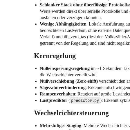
Schlanker Stack ohne überflüssige Protokolls
Werte werden direkt über serielle Protokolle und
ausfallen oder verzögern könnten.
Wenige Abhängigkeiten
: Lokale Ausführung au
beobachteten Lastverlauf, ohne externe Datenquell
Verlauf) und tib_zero_tas (liest den Volkszähler
getrennt von der Regelung und sind nicht regelkri
Kernregelung
Nulleinspeisungsregelung
im ~1-Sekunden-Takt:
die Wechselrichter verteilt wird.
Nullverschiebung (Zero-shift)
verschiebt den an
Sägezahnverhinderung
: Erkennt aufschwingende
Rampenverhalten
: Reagiert auf große Lastände
Lastprediktor
(
predictor.py
): Erkennt zykli
Wechselrichtersteuerung
Mehrstufiges Staging
: Mehrere Wechselrichter 