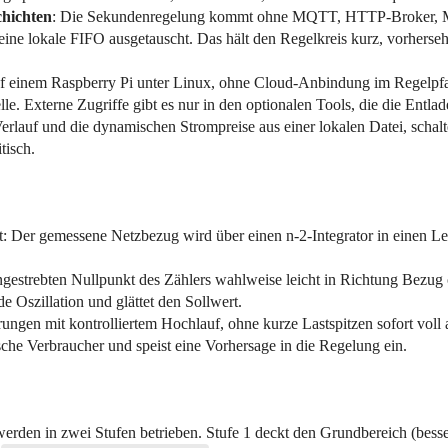
chichten
: Die Sekundenregelung kommt ohne MQTT, HTTP-Broker, Me
 eine lokale FIFO ausgetauscht. Das hält den Regelkreis kurz, vorhers
f einem Raspberry Pi unter Linux, ohne Cloud-Anbindung im Regelpfad.
e. Externe Zugriffe gibt es nur in den optionalen Tools, die die Entlade
-Verlauf und die dynamischen Strompreise aus einer lokalen Datei, schal
tisch.
 Der gemessene Netzbezug wird über einen n-2-Integrator in einen Lei
gestrebten Nullpunkt des Zählers wahlweise leicht in Richtung Bezug o
 Oszillation und glättet den Sollwert.
rungen mit kontrolliertem Hochlauf, ohne kurze Lastspitzen sofort voll 
sche Verbraucher und speist eine Vorhersage in die Regelung ein.
werden in zwei Stufen betrieben. Stufe 1 deckt den Grundbereich (besse