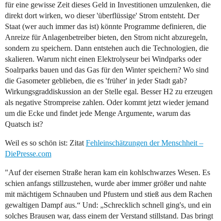
für eine gewisse Zeit dieses Geld in Investitionen umzulenken, die
direkt dort wirken, wo dieser 'überflüssige' Strom entsteht. Der
Staat (wer auch immer das ist) könnte Programme definieren, die
Anreize für Anlagenbetreiber bieten, den Strom nicht abzuregeln,
sondern zu speichern. Dann entstehen auch die Technologien, die
skalieren. Warum nicht einen Elektrolyseur bei Windparks oder
Soalrparks bauen und das Gas für den Winter speichern? Wo sind
die Gasometer geblieben, die es 'früher' in jeder Stadt gab?
Wirkungsgraddiskussion an der Stelle egal. Besser H2 zu erzeugen
als negative Strompreise zahlen. Oder kommt jetzt wieder jemand
um die Ecke und findet jede Menge Argumente, warum das
Quatsch ist?
Weil es so schön ist: Zitat
Fehleinschätzungen der Menschheit –
DiePresse.com
"Auf der eisernen Straße heran kam ein kohlschwarzes Wesen. Es
schien anfangs stillzustehen, wurde aber immer größer und nahte
mit mächtigem Schnauben und Pfustern und stieß aus dem Rachen
gewaltigen Dampf aus.“ Und: „Schrecklich schnell ging's, und ein
solches Brausen war, dass einem der Verstand stillstand. Das bringt