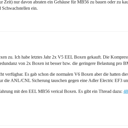
(zur Zeit) nur davon abraten ein Gehäuse für MB56 zu bauen oder zu ka
d Schwachstellen ein.
n zu. Ich habe letztes Jahr 2x V5 EEL Boxen gekauft. Die Kompressions
Redundanz von 2x Boxen ist besser bzw. die geringere Belastung pro 
cht verfügbar. Es gab schon die normalen V6 Boxen aber die hatten dies
ur die ANL/CNL Sicherung tauschen gegen eine Adler Electric EF3 u
Erfahrung mit den EEL MB56 verical Boxen. Es gibt ein Thread dazu:
4