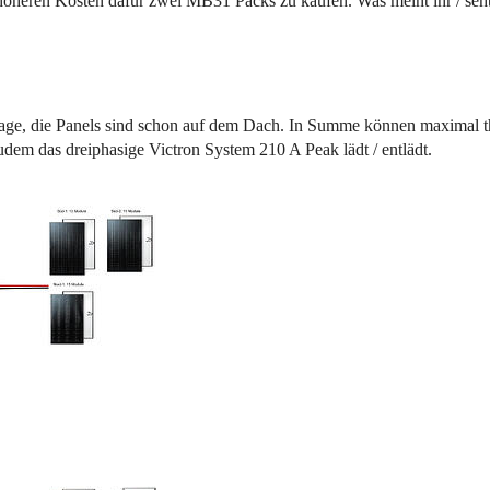
as höheren Kosten dafür zwei MB31 Packs zu kaufen. Was meint ihr / seh
lage, die Panels sind schon auf dem Dach. In Summe können maximal t
em das dreiphasige Victron System 210 A Peak lädt / entlädt.