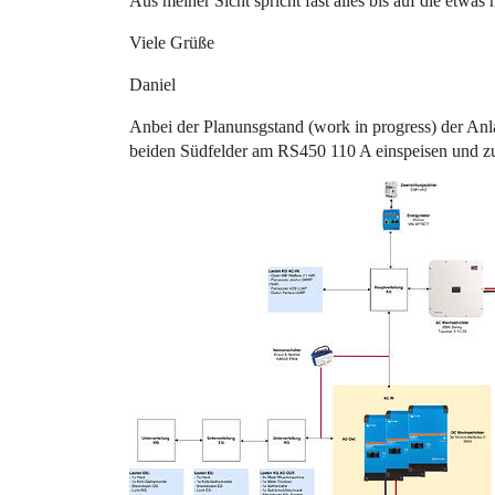
Aus meiner Sicht spricht fast alles bis auf die etw
Viele Grüße
Daniel
Anbei der Planunsgstand (work in progress) der An
beiden Südfelder am RS450 110 A einspeisen und zud