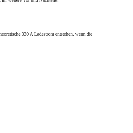
t ihr weitere Vor und Nachteile?
heoretische 330 A Ladestrom entstehen, wenn die