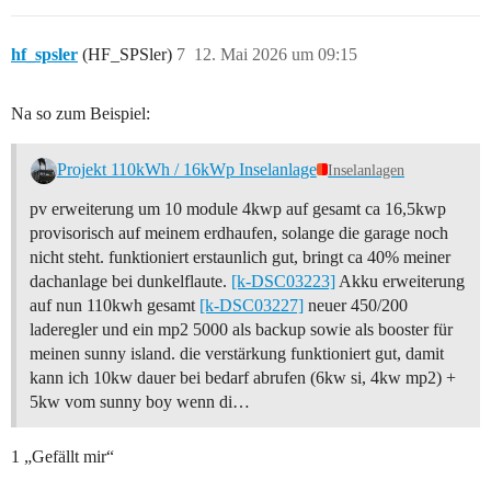
hf_spsler
(HF_SPSler)
7
12. Mai 2026 um 09:15
Na so zum Beispiel:
Projekt 110kWh / 16kWp Inselanlage
Inselanlagen
pv erweiterung um 10 module 4kwp auf gesamt ca 16,5kwp
provisorisch auf meinem erdhaufen, solange die garage noch
nicht steht. funktioniert erstaunlich gut, bringt ca 40% meiner
dachanlage bei dunkelflaute.
[k-DSC03223]
Akku erweiterung
auf nun 110kwh gesamt
[k-DSC03227]
neuer 450/200
laderegler und ein mp2 5000 als backup sowie als booster für
meinen sunny island. die verstärkung funktioniert gut, damit
kann ich 10kw dauer bei bedarf abrufen (6kw si, 4kw mp2) +
5kw vom sunny boy wenn di…
1 „Gefällt mir“