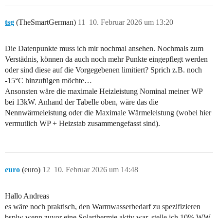
tsg
(TheSmartGerman)
11
10. Februar 2026 um 13:20
Die Datenpunkte muss ich mir nochmal ansehen. Nochmals zum
Verstädnis, können da auch noch mehr Punkte eingepflegt werden
oder sind diese auf die Vorgegebenen limitiert? Sprich z.B. noch
-15°C hinzufügen möchte…
Ansonsten wäre die maximale Heizleistung Nominal meiner WP
bei 13kW. Anhand der Tabelle oben, wäre das die
Nennwärmeleistung oder die Maximale Wärmeleistung (wobei hier
vermutlich WP + Heizstab zusammengefasst sind).
euro
(euro)
12
10. Februar 2026 um 14:48
Hallo Andreas
es wäre noch praktisch, den Warmwasserbedarf zu spezifizieren
bsplw wenn zuvor eine Solarthermie aktiv war, stelle ich 10% WW