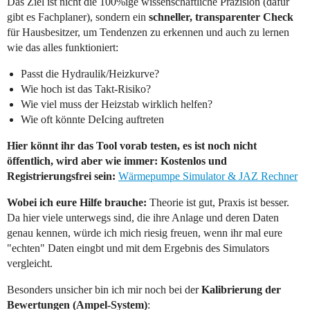
Das Ziel ist nicht die 100%ige wissenschaftliche Präzision (dafür
gibt es Fachplaner), sondern ein
schneller, transparenter Check
für Hausbesitzer, um Tendenzen zu erkennen und auch zu lernen
wie das alles funktioniert:
Passt die Hydraulik/Heizkurve?
Wie hoch ist das Takt-Risiko?
Wie viel muss der Heizstab wirklich helfen?
Wie oft könnte DeIcing auftreten
Hier könnt ihr das Tool vorab testen, es ist noch nicht
öffentlich, wird aber wie immer: Kostenlos und
Registrierungsfrei sein:
Wärmepumpe Simulator & JAZ Rechner
Wobei ich eure Hilfe brauche:
Theorie ist gut, Praxis ist besser.
Da hier viele unterwegs sind, die ihre Anlage und deren Daten
genau kennen, würde ich mich riesig freuen, wenn ihr mal eure
"echten" Daten eingbt und mit dem Ergebnis des Simulators
vergleicht.
Besonders unsicher bin ich mir noch bei der
Kalibrierung der
Bewertungen (Ampel-System)
: