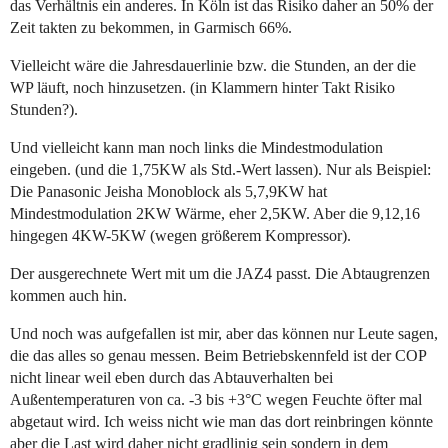
das Verhältnis ein anderes. In Köln ist das Risiko daher an 50% der
Zeit takten zu bekommen, in Garmisch 66%.
Vielleicht wäre die Jahresdauerlinie bzw. die Stunden, an der die
WP läuft, noch hinzusetzen. (in Klammern hinter Takt Risiko
Stunden?).
Und vielleicht kann man noch links die Mindestmodulation
eingeben. (und die 1,75KW als Std.-Wert lassen). Nur als Beispiel:
Die Panasonic Jeisha Monoblock als 5,7,9KW hat
Mindestmodulation 2KW Wärme, eher 2,5KW. Aber die 9,12,16
hingegen 4KW-5KW (wegen größerem Kompressor).
Der ausgerechnete Wert mit um die JAZ4 passt. Die Abtaugrenzen
kommen auch hin.
Und noch was aufgefallen ist mir, aber das können nur Leute sagen,
die das alles so genau messen. Beim Betriebskennfeld ist der COP
nicht linear weil eben durch das Abtauverhalten bei
Außentemperaturen von ca. -3 bis +3°C wegen Feuchte öfter mal
abgetaut wird. Ich weiss nicht wie man das dort reinbringen könnte
aber die Last wird daher nicht gradlinig sein sondern in dem