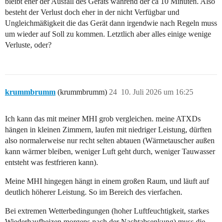
bleibt eher der Ausfall des Geräts während der ca 10 Minuten. Also
besteht der Verlust doch eher in der nicht Verfügbar und
Ungleichmäßigkeit die das Gerät dann irgendwie nach Regeln muss
um wieder auf Soll zu kommen. Letztlich aber alles einige wenige
Verluste, oder?
krummbrumm
(krummbrumm)
24
10. Juli 2026 um 16:25
Ich kann das mit meiner MHI grob vergleichen. meine ATXDs
hängen in kleinen Zimmern, laufen mit niedriger Leistung, dürften
also normalerweise nur recht selten abtauen (Wärmetauscher außen
kann wärmer bleiben, weniger Luft geht durch, weniger Tauwasser
entsteht was festfrieren kann).
Meine MHI hingegen hängt in einem großen Raum, und läuft auf
deutlich höherer Leistung. So im Bereich des vierfachen.
Bei extremen Wetterbedingungen (hoher Luftfeuchtigkeit, starkes
Wiederhaufheizen morgens nach der Nachtabsenkung) muss die