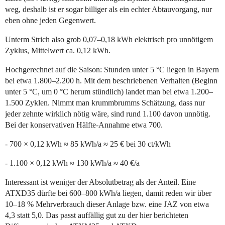
weg, deshalb ist er sogar billiger als ein echter Abtauvorgang, nur
eben ohne jeden Gegenwert.
Unterm Strich also grob 0,07–0,18 kWh elektrisch pro unnötigem
Zyklus, Mittelwert ca. 0,12 kWh.
Hochgerechnet auf die Saison: Stunden unter 5 °C liegen in Bayern
bei etwa 1.800–2.200 h. Mit dem beschriebenen Verhalten (Beginn
unter 5 °C, um 0 °C herum stündlich) landet man bei etwa 1.200–
1.500 Zyklen. Nimmt man krummbrumms Schätzung, dass nur
jeder zehnte wirklich nötig wäre, sind rund 1.100 davon unnötig.
Bei der konservativen Hälfte-Annahme etwa 700.
- 700 × 0,12 kWh ≈ 85 kWh/a ≈ 25 € bei 30 ct/kWh
- 1.100 × 0,12 kWh ≈ 130 kWh/a ≈ 40 €/a
Interessant ist weniger der Absolutbetrag als der Anteil. Eine
ATXD35 dürfte bei 600–800 kWh/a liegen, damit reden wir über
10–18 % Mehrverbrauch dieser Anlage bzw. eine JAZ von etwa
4,3 statt 5,0. Das passt auffällig gut zu der hier berichteten