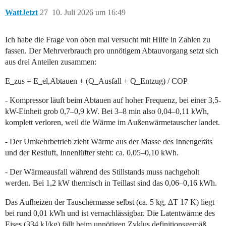
WattJetzt
27
10. Juli 2026 um 16:49
Ich habe die Frage von oben mal versucht mit Hilfe in Zahlen zu
fassen. Der Mehrverbrauch pro unnötigem Abtauvorgang setzt sich
aus drei Anteilen zusammen:
E_zus = E_el,Abtauen + (Q_Ausfall + Q_Entzug) / COP
- Kompressor läuft beim Abtauen auf hoher Frequenz, bei einer 3,5-
kW-Einheit grob 0,7–0,9 kW. Bei 3–8 min also 0,04–0,11 kWh,
komplett verloren, weil die Wärme im Außenwärmetauscher landet.
- Der Umkehrbetrieb zieht Wärme aus der Masse des Innengeräts
und der Restluft, Innenlüfter steht: ca. 0,05–0,10 kWh.
- Der Wärmeausfall während des Stillstands muss nachgeholt
werden. Bei 1,2 kW thermisch in Teillast sind das 0,06–0,16 kWh.
Das Aufheizen der Tauschermasse selbst (ca. 5 kg, ΔT 17 K) liegt
bei rund 0,01 kWh und ist vernachlässigbar. Die Latentwärme des
Eises (334 kJ/kg) fällt beim unnötigen Zyklus definitionsgemäß