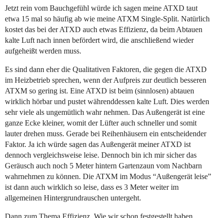
Jetzt rein vom Bauchgefühl würde ich sagen meine ATXD taut
etwa 15 mal so häufig ab wie meine ATXM Single-Split. Natürlich
kostet das bei der ATXD auch etwas Effizienz, da beim Abtauen
kalte Luft nach innen befördert wird, die anschließend wieder
aufgeheißt werden muss.
Es sind dann eher die Qualitativen Faktoren, die gegen die ATXD
im Heizbetrieb sprechen, wenn der Aufpreis zur deutlich besseren
ATXM so gering ist. Eine ATXD ist beim (sinnlosen) abtauen
wirklich hörbar und pustet währenddessen kalte Luft. Dies werden
sehr viele als ungemütlich wahr nehmen. Das Außengerät ist eine
ganze Ecke kleiner, womit der Lüfter auch schneller und somit
lauter drehen muss. Gerade bei Reihenhäusern ein entscheidender
Faktor. Ja ich würde sagen das Außengerät meiner ATXD ist
dennoch vergleichsweise leise. Dennoch bin ich mir sicher das
Geräusch auch noch 5 Meter hintern Gartenzaun vom Nachbarn
wahrnehmen zu können. Die ATXM im Modus “Außengerät leise”
ist dann auch wirklich so leise, dass es 3 Meter weiter im
allgemeinen Hintergrundrauschen untergeht.
Dann zum Thema Effizienz. Wie wir schon festgestellt haben,