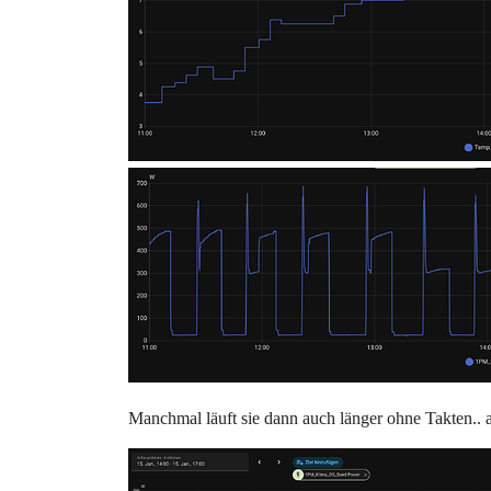
Manchmal läuft sie dann auch länger ohne Takten.. 