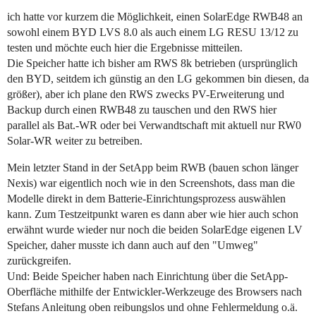
ich hatte vor kurzem die Möglichkeit, einen SolarEdge RWB48 an
sowohl einem BYD LVS 8.0 als auch einem LG RESU 13/12 zu
testen und möchte euch hier die Ergebnisse mitteilen.
Die Speicher hatte ich bisher am RWS 8k betrieben (ursprünglich
den BYD, seitdem ich günstig an den LG gekommen bin diesen, da
größer), aber ich plane den RWS zwecks PV-Erweiterung und
Backup durch einen RWB48 zu tauschen und den RWS hier
parallel als Bat.-WR oder bei Verwandtschaft mit aktuell nur RW0
Solar-WR weiter zu betreiben.
Mein letzter Stand in der SetApp beim RWB (bauen schon länger
Nexis) war eigentlich noch wie in den Screenshots, dass man die
Modelle direkt in dem Batterie-Einrichtungsprozess auswählen
kann. Zum Testzeitpunkt waren es dann aber wie hier auch schon
erwähnt wurde wieder nur noch die beiden SolarEdge eigenen LV
Speicher, daher musste ich dann auch auf den "Umweg"
zurückgreifen.
Und: Beide Speicher haben nach Einrichtung über die SetApp-
Oberfläche mithilfe der Entwickler-Werkzeuge des Browsers nach
Stefans Anleitung oben reibungslos und ohne Fehlermeldung o.ä.