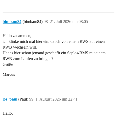
| 0x355     | SOC / energy                 | 100%, 10
| 0x356     | Pack voltage                 | 52.62 V 
bimbam84
(bimbam84)
98
21. Juli 2026 um 08:05
| 0x357     | Faults                       | None    
Hallo zusammen,
| 0x359     | Enable/status                | Enabled 
ich klinke mich mal hier ein, da ich von einem RWS auf einen
RWB wechseln will.
Hat es hier schon jemand geschafft ein Seplos-BMS mit einem
RWB zum Laufen zu bringen?
Grüße
Marcus
los_paul
(Paul)
99
1. August 2026 um 22:41
Hallo,