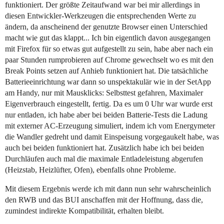
funktioniert. Der größte Zeitaufwand war bei mir allerdings in
diesen Entwickler-Werkzeugen die entsprechenden Werte zu
ändern, da anscheinend der genutzte Browser einen Unterschied
macht wie gut das klappt... Ich bin eigentlich davon ausgegangen
mit Firefox für so etwas gut aufgestellt zu sein, habe aber nach ein
paar Stunden rumprobieren auf Chrome gewechselt wo es mit den
Break Points setzen auf Anhieb funktioniert hat. Die tatsächliche
Batterieeinrichtung war dann so unspektakulär wie in der SetApp
am Handy, nur mit Mausklicks: Selbsttest gefahren, Maximaler
Eigenverbrauch eingestellt, fertig. Da es um 0 Uhr war wurde erst
nur entladen, ich habe aber bei beiden Batterie-Tests die Ladung
mit externer AC-Erzeugung simuliert, indem ich vom Energymeter
die Wandler gedreht und damit Einspeisung vorgegaukelt habe, was
auch bei beiden funktioniert hat. Zusätzlich habe ich bei beiden
Durchläufen auch mal die maximale Entladeleistung abgerufen
(Heizstab, Heizlüfter, Ofen), ebenfalls ohne Probleme.
Mit diesem Ergebnis werde ich mit dann nun sehr wahrscheinlich
den RWB und das BUI anschaffen mit der Hoffnung, dass die,
zumindest indirekte Kompatibilität, erhalten bleibt.