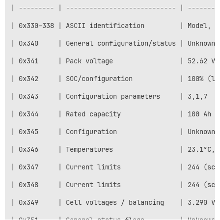
| --------- | ---------------------------- | --------
| 0x330–338 | ASCII identification         | Model, f
| 0x340     | General configuration/status | Unknown 
| 0x341     | Pack voltage                 | 52.62 V 
| 0x342     | SOC/configuration            | 100% (li
| 0x343     | Configuration parameters     | 3,1,7   
| 0x344     | Rated capacity               | 100 Ah (
| 0x345     | Configuration                | Unknown 
| 0x346     | Temperatures                 | 23.1°C, 
| 0x347     | Current limits               | 244 (sca
| 0x348     | Current limits               | 244 (sca
| 0x349     | Cell voltages / balancing    | 3.290 V,
| 0x351     | General status flags         | Unknown 