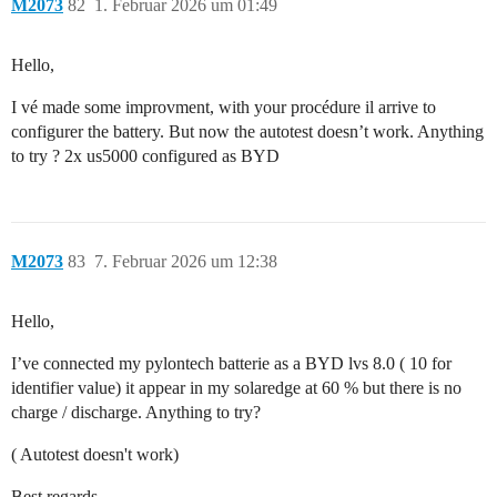
M2073
82
1. Februar 2026 um 01:49
Hello,
I vé made some improvment, with your procédure il arrive to
configurer the battery. But now the autotest doesn’t work. Anything
to try ? 2x us5000 configured as BYD
M2073
83
7. Februar 2026 um 12:38
Hello,
I’ve connected my pylontech batterie as a BYD lvs 8.0 ( 10 for
identifier value) it appear in my solaredge at 60 % but there is no
charge / discharge. Anything to try?
( Autotest doesn't work)
Best regards