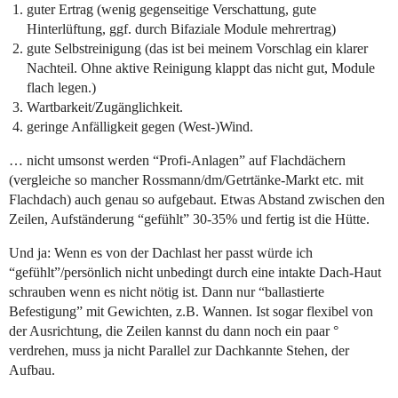
guter Ertrag (wenig gegenseitige Verschattung, gute
Hinterlüftung, ggf. durch Bifaziale Module mehrertrag)
gute Selbstreinigung (das ist bei meinem Vorschlag ein klarer
Nachteil. Ohne aktive Reinigung klappt das nicht gut, Module
flach legen.)
Wartbarkeit/Zugänglichkeit.
geringe Anfälligkeit gegen (West-)Wind.
… nicht umsonst werden “Profi-Anlagen” auf Flachdächern
(vergleiche so mancher Rossmann/dm/Getrtänke-Markt etc. mit
Flachdach) auch genau so aufgebaut. Etwas Abstand zwischen den
Zeilen, Aufständerung “gefühlt” 30-35% und fertig ist die Hütte.
Und ja: Wenn es von der Dachlast her passt würde ich
“gefühlt”/persönlich nicht unbedingt durch eine intakte Dach-Haut
schrauben wenn es nicht nötig ist. Dann nur “ballastierte
Befestigung” mit Gewichten, z.B. Wannen. Ist sogar flexibel von
der Ausrichtung, die Zeilen kannst du dann noch ein paar °
verdrehen, muss ja nicht Parallel zur Dachkannte Stehen, der
Aufbau.