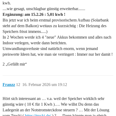
kwh.
....wie gesagt, unschlagbar günstig erweiterbar.......
Ergänzung: am 15.2.26 : 5,01 kwh !
Bis jetzt war ich beim erstmal provisorischem Aufbau (Solarbank
steht auf dem Balkon) weitaus zu kurzsichtig : Die Heizung des
Speichers frisst immens.....)
In 2 Wochen werde ich 4 "neue" Akkus bekommen und alles nach
Indoor verlegen, werde dann berichten.
Umwandlungsverluste sind natürlich enorm, wenn jemand
preiswerte Ideen hat, wie man sie verringert : Immer nur her damit !
2 „Gefällt mir“
Franzz
12
16. Februar 2026 um 19:12
Hört sich interessant an … v.a. weil der Speicher wirklich sehr
günstig wäre ( 10 € für 1 Kwh )…. Wie willst Du denn das
Ladegerät an der Notstromsteckdose steuern ? … Mit der Lösung
vom Trucki (
https://trucki.de/
) ? … Dann könnte man ja gleich