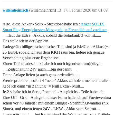
willemheinrich
(willemheinrich)
13
17. Februar 2026 um 01:09
Also, diese Anker - Solix - Steckdose habe ich :
Anker SOLIX
Smart Plug Energiekosten-Messgerät | » Freue dich auf voelkner
.
......lädt die Extra - Akkus, sobald die Solarbank 3 voll ist......
Das stelle ich in der App ein......
Ladegerät : billiges tschechisches Teil, sind ja BleiGel - Akkus (+-
25 Euro), sobald ich aus dem KKH raus bin, liefere ich genaue
Verschaltung plus erste Ergebnisse......
Einen Tiefentladeschutz habe ich noch irgendwo rum(f)liegen
.....Zeitschaltuhr 24V auch.....bin gespannt.....
Deine Anlage liefert ja auch ganz ordentlich.....
Werde probieren, sofort 4 "neue" Akkus zu holen, meine 2 uralten
gebe ich dann "in Zahlung" = Null Extra - Müll....
Je 2 schalte ich in Serie, Potential - Ausgleichs - Teile habe ich.
Eine Off - Grid - Anlage in dieser Form hatte ich auf Fuerteventura
schon vor 40 Jahren : mit einem Billigst - Spannungswandler (nix
Sinus), und einem fetten 24V - LKW - Akku vom Schrott....
Unverwüstlich ! .....bei Regen stand der Wandler mal zu 2 Dritteln