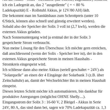
ich ein Ladegerät an, das 2 "ausgediente" ( = < 80 %
Ladekapazität) E - Rollstuhl Akkus, je 12V/80 AH) lädt.
Die bekommt man im Sanitätshaus zum Schrottpreis (unter 10
€/Stück, können also schnell und günstig erweitert werden).
Sobald also der Speicher der Solix 3 voll ist (2,7 kwh), werden die
externen Akkus geladen.
Nach Sonnenuntergang wird ja erstmal der in der Solix 3
gespeicherte Strom verbraucht.
Nun meine Lösung für den Überschuss: Ich möchte gern erreichen,
daß anschliessend (wenn der Solix - Speicher leer ist), der in den
externen Akkus gespeicherte Strom in meinen Haushalts -
Stromkreis eingespeist wird.
Ich schliesse dann also meine Akkus (seriell geschaltet = 24V) als
"Solarquelle" an einen der 4 Eingänge der Solarbank 3 (z.B. über
Zeitschaltuhr) an, damit der Wechselrichter ihn in meinen Haushalt
einspeist.
Diesen letzten Schritt möchte ich automatisieren, bin dankbar für
produktive Anregungen (möglichst OHNE Shelly....).
Eingangsstrom der Solix 3 : 16-60 V, 2 Bleigel - Akkus in Serie
24V, 80 A, das sind dann bei, sagen wir 70% Ladekapazität ca. 1,3