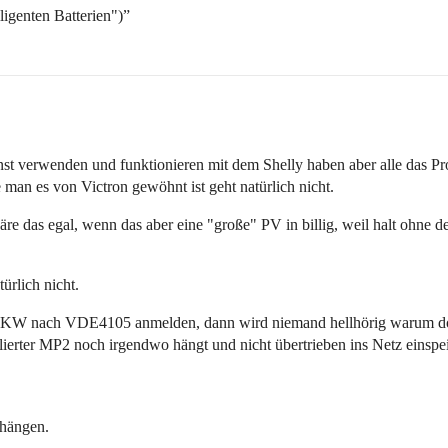
ligenten Batterien")”
st verwenden und funktionieren mit dem Shelly haben aber alle das P
an es von Victron gewöhnt ist geht natürlich nicht.
äre das egal, wenn das aber eine "große" PV in billig, weil halt ohne
ürlich nicht.
 BKW nach VDE4105 anmelden, dann wird niemand hellhörig warum dor
lierter MP2 noch irgendwo hängt und nicht übertrieben ins Netz einspei
uhängen.