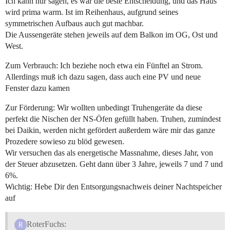
Ich kann nur sagen, es war die beste Entscheidung, und das Haus
wird prima warm. Ist im Reihenhaus, aufgrund seines
symmetrischen Aufbaus auch gut machbar.
Die Aussengeräte stehen jeweils auf dem Balkon im OG, Ost und
West.
Zum Verbrauch: Ich beziehe noch etwa ein Fünftel an Strom.
Allerdings muß ich dazu sagen, dass auch eine PV und neue
Fenster dazu kamen
Zur Förderung: Wir wollten unbedingt Truhengeräte da diese
perfekt die Nischen der NS-Öfen gefüllt haben. Truhen, zumindest
bei Daikin, werden nicht gefördert außerdem wäre mir das ganze
Prozedere sowieso zu blöd gewesen.
Wir versuchen das als energetische Massnahme, dieses Jahr, von
der Steuer abzusetzen. Geht dann über 3 Jahre, jeweils 7 und 7 und
6%.
Wichtig: Hebe Dir den Entsorgungsnachweis deiner Nachtspeicher
auf
RoterFuchs: