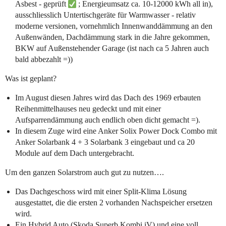
Asbest - geprüft
; Energieumsatz ca. 10-12000 kWh all in),
ausschliesslich Untertischgeräte für Warmwasser - relativ
moderne versionen, vornehmlich Innenwanddämmung an den
Außenwänden, Dachdämmung stark in die Jahre gekommen,
BKW auf Außenstehender Garage (ist nach ca 5 Jahren auch
bald abbezahlt =))
Was ist geplant?
Im August diesen Jahres wird das Dach des 1969 erbauten
Reihenmittelhauses neu gedeckt und mit einer
Aufsparrendämmung auch endlich oben dicht gemacht =).
In diesem Zuge wird eine Anker Solix Power Dock Combo mit
Anker Solarbank 4 + 3 Solarbank 3 eingebaut und ca 20
Module auf dem Dach untergebracht.
Um den ganzen Solarstrom auch gut zu nutzen….
Das Dachgeschoss wird mit einer Split-Klima Lösung
ausgestattet, die die ersten 2 vorhanden Nachspeicher ersetzen
wird.
Ein Hybrid Auto (Skoda Superb Kombi iV) und eine voll