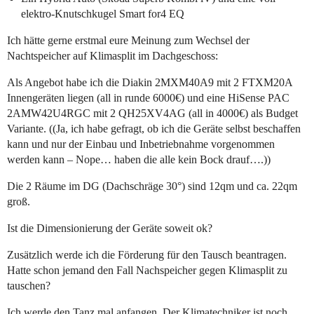
elektro-Knutschkugel Smart for4 EQ
Ich hätte gerne erstmal eure Meinung zum Wechsel der
Nachtspeicher auf Klimasplit im Dachgeschoss:
Als Angebot habe ich die Diakin 2MXM40A9 mit 2 FTXM20A
Innengeräten liegen (all in runde 6000€) und eine HiSense PAC
2AMW42U4RGC mit 2 QH25XV4AG (all in 4000€) als Budget
Variante. ((Ja, ich habe gefragt, ob ich die Geräte selbst beschaffen
kann und nur der Einbau und Inbetriebnahme vorgenommen
werden kann – Nope… haben die alle kein Bock drauf….))
Die 2 Räume im DG (Dachschräge 30°) sind 12qm und ca. 22qm
groß.
Ist die Dimensionierung der Geräte soweit ok?
Zusätzlich werde ich die Förderung für den Tausch beantragen.
Hatte schon jemand den Fall Nachspeicher gegen Klimasplit zu
tauschen?
Ich werde den Tanz mal anfangen. Der Klimatechniker ist noch