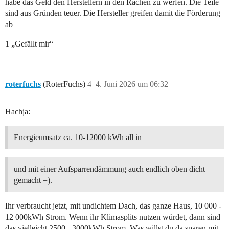
habe das Geld den Herstellern in den Rachen zu werfen. Die Teile
sind aus Gründen teuer. Die Hersteller greifen damit die Förderung
ab
1 „Gefällt mir“
roterfuchs
(RoterFuchs)
4
4. Juni 2026 um 06:32
Hachja:
Energieumsatz ca. 10-12000 kWh all in
und mit einer Aufsparrendämmung auch endlich oben dicht
gemacht =).
Ihr verbraucht jetzt, mit undichtem Dach, das ganze Haus, 10 000 -
12 000kWh Strom. Wenn ihr Klimasplits nutzen würdet, dann sind
das vielleicht 2500 - 3000kWh Strom. Was willst du da sparen mit