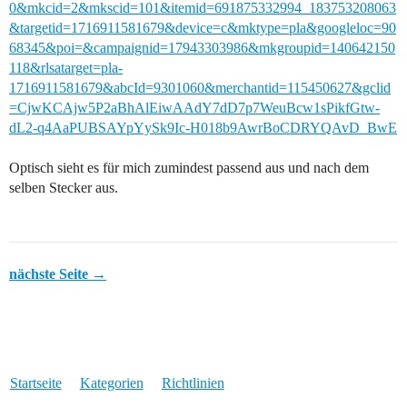
0&mkcid=2&mkscid=101&itemid=691875332994_183753208063
&targetid=1716911581679&device=c&mktype=pla&googleloc=90
68345&poi=&campaignid=17943303986&mkgroupid=140642150
118&rlsatarget=pla-
1716911581679&abcId=9301060&merchantid=115450627&gclid
=CjwKCAjw5P2aBhAlEiwAAdY7dD7p7WeuBcw1sPikfGtw-
dL2-q4AaPUBSAYpYySk9Ic-H018b9AwrBoCDRYQAvD_BwE
Optisch sieht es für mich zumindest passend aus und nach dem
selben Stecker aus.
nächste Seite →
Startseite
Kategorien
Richtlinien