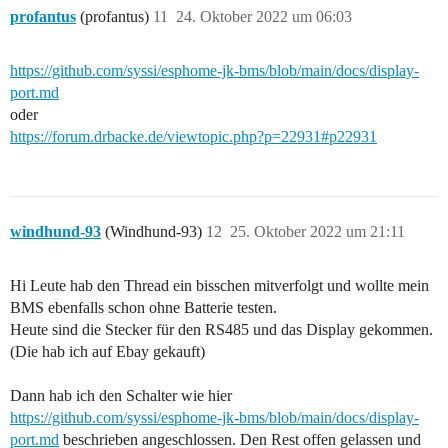
profantus
(profantus)
11
24. Oktober 2022 um 06:03
https://github.com/syssi/esphome-jk-bms/blob/main/docs/display-
port.md
oder
https://forum.drbacke.de/viewtopic.php?p=22931#p22931
windhund-93
(Windhund-93)
12
25. Oktober 2022 um 21:11
Hi Leute hab den Thread ein bisschen mitverfolgt und wollte mein
BMS ebenfalls schon ohne Batterie testen.
Heute sind die Stecker für den RS485 und das Display gekommen.
(Die hab ich auf Ebay gekauft)
Dann hab ich den Schalter wie hier
https://github.com/syssi/esphome-jk-bms/blob/main/docs/display-
port.md
beschrieben angeschlossen. Den Rest offen gelassen und