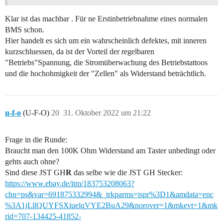
Klar ist das machbar . Für ne Erstinbetriebnahme eines normalen
BMS schon.
Hier handelt es sich um ein wahrscheinlich defektes, mit inneren
kurzschluessen, da ist der Vorteil der regelbaren
"Betriebs"Spannung, die Stromüberwachung des Betriebstattoos
und die hochohmigkeit der "Zellen" als Widerstand beträchtlich.
u-f-o
(U-F-O)
20
31. Oktober 2022 um 21:22
Frage in die Runde:
Braucht man den 100K Ohm Widerstand am Taster unbedingt oder
gehts auch ohne?
Sind diese JST GH
R
das selbe wie die JST GH Stecker:
https://www.ebay.de/itm/183753208063?
chn=ps&var=691875332994&_trkparms=ispr%3D1&amdata=enc
%3A1jLllQUYFSXiuelqVYE2BuA29&norover=1&mkevt=1&mk
rid=707-134425-41852-