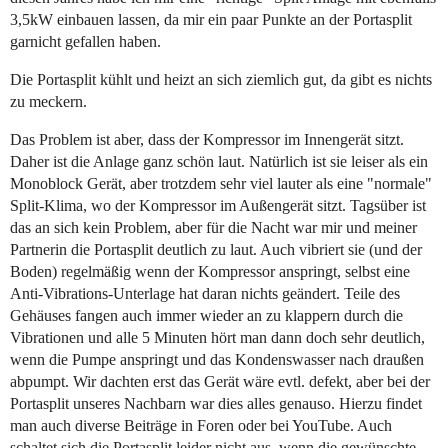
3,5kW einbauen lassen, da mir ein paar Punkte an der Portasplit
garnicht gefallen haben.
Die Portasplit kühlt und heizt an sich ziemlich gut, da gibt es nichts
zu meckern.
Das Problem ist aber, dass der Kompressor im Innengerät sitzt.
Daher ist die Anlage ganz schön laut. Natürlich ist sie leiser als ein
Monoblock Gerät, aber trotzdem sehr viel lauter als eine "normale"
Split-Klima, wo der Kompressor im Außengerät sitzt. Tagsüber ist
das an sich kein Problem, aber für die Nacht war mir und meiner
Partnerin die Portasplit deutlich zu laut. Auch vibriert sie (und der
Boden) regelmäßig wenn der Kompressor anspringt, selbst eine
Anti-Vibrations-Unterlage hat daran nichts geändert. Teile des
Gehäuses fangen auch immer wieder an zu klappern durch die
Vibrationen und alle 5 Minuten hört man dann doch sehr deutlich,
wenn die Pumpe anspringt und das Kondenswasser nach draußen
abpumpt. Wir dachten erst das Gerät wäre evtl. defekt, aber bei der
Portasplit unseres Nachbarn war dies alles genauso. Hierzu findet
man auch diverse Beiträge in Foren oder bei YouTube. Auch
schaltet sich die Portasplit leider nicht aus, wenn die gewünschte