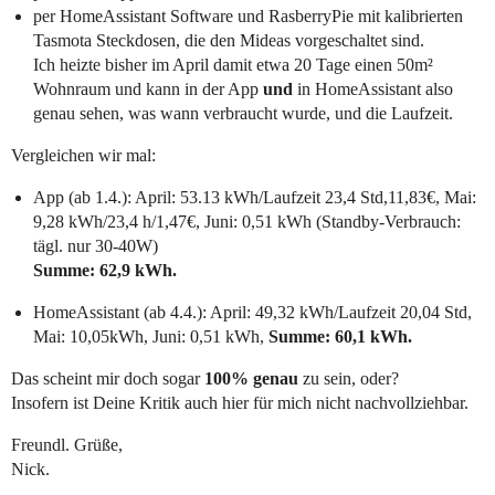
per HomeAssistant Software und RasberryPie mit kalibrierten
Tasmota Steckdosen, die den Mideas vorgeschaltet sind.
Ich heizte bisher im April damit etwa 20 Tage einen 50m²
Wohnraum und kann in der App
und
in HomeAssistant also
genau sehen, was wann verbraucht wurde, und die Laufzeit.
Vergleichen wir mal:
App (ab 1.4.): April: 53.13 kWh/Laufzeit 23,4 Std,11,83€, Mai:
9,28 kWh/23,4 h/1,47€, Juni: 0,51 kWh (Standby-Verbrauch:
tägl. nur 30-40W)
Summe: 62,9 kWh.
HomeAssistant (ab 4.4.): April: 49,32 kWh/Laufzeit 20,04 Std,
Mai: 10,05kWh, Juni: 0,51 kWh,
Summe: 60,1 kWh.
Das scheint mir doch sogar
100% genau
zu sein, oder?
Insofern ist Deine Kritik auch hier für mich nicht nachvollziehbar.
Freundl. Grüße,
Nick.