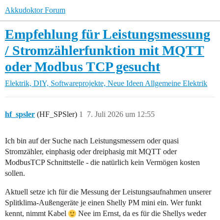
Akkudoktor Forum
Empfehlung für Leistungsmessung
/ Stromzählerfunktion mit MQTT
oder Modbus TCP gesucht
Elektrik, DIY, Softwareprojekte, Neue Ideen
Allgemeine Elektrik
hf_spsler
(HF_SPSler)
1
7. Juli 2026 um 12:55
Ich bin auf der Suche nach Leistungsmessern oder quasi
Stromzähler, einphasig oder dreiphasig mit MQTT oder
ModbusTCP Schnittstelle - die natürlich kein Vermögen kosten
sollen.
Aktuell setze ich für die Messung der Leistungsaufnahmen unserer
Splitklima-Außengeräte je einen Shelly PM mini ein. Wer funkt
kennt, nimmt Kabel
Nee im Ernst, da es für die Shellys weder