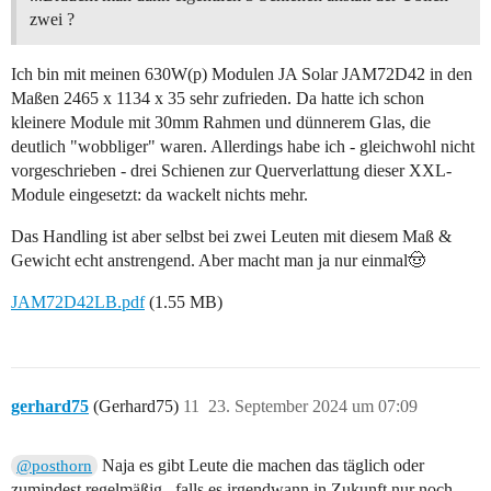
zwei ?
Ich bin mit meinen 630W(p) Modulen JA Solar JAM72D42 in den
Maßen 2465 x 1134 x 35 sehr zufrieden. Da hatte ich schon
kleinere Module mit 30mm Rahmen und dünnerem Glas, die
deutlich "wobbliger" waren. Allerdings habe ich - gleichwohl nicht
vorgeschrieben - drei Schienen zur Querverlattung dieser XXL-
Module eingesetzt: da wackelt nichts mehr.
Das Handling ist aber selbst bei zwei Leuten mit diesem Maß &
Gewicht echt anstrengend. Aber macht man ja nur einmal🤠
JAM72D42LB.pdf
(1.55 MB)
gerhard75
(Gerhard75)
11
23. September 2024 um 07:09
Naja es gibt Leute die machen das täglich oder
@posthorn
zumindest regelmäßig , falls es irgendwann in Zukunft nur noch