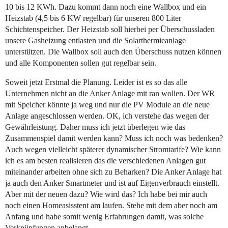
10 bis 12 KWh. Dazu kommt dann noch eine Wallbox und ein
Heizstab (4,5 bis 6 KW regelbar) für unseren 800 Liter
Schichtenspeicher. Der Heizstab soll hierbei per Überschussladen
unsere Gasheizung entlasten und die Solarthermieanlage
unterstützen. Die Wallbox soll auch den Überschuss nutzen können
und alle Komponenten sollen gut regelbar sein.
Soweit jetzt Erstmal die Planung. Leider ist es so das alle
Unternehmen nicht an die Anker Anlage mit ran wollen. Der WR
mit Speicher könnte ja weg und nur die PV Module an die neue
Anlage angeschlossen werden. OK, ich verstehe das wegen der
Gewährleistung. Daher muss ich jetzt überlegen wie das
Zusammenspiel damit werden kann? Muss ich noch was bedenken?
Auch wegen vielleicht späterer dynamischer Stromtarife? Wie kann
ich es am besten realisieren das die verschiedenen Anlagen gut
miteinander arbeiten ohne sich zu Beharken? Die Anker Anlage hat
ja auch den Anker Smartmeter und ist auf Eigenverbrauch einstellt.
Aber mit der neuen dazu? Wie wird das? Ich habe bei mir auch
noch einen Homeasisstent am laufen. Stehe mit dem aber noch am
Anfang und habe somit wenig Erfahrungen damit, was solche
Verknüpfungen anbelangt.