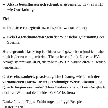
Akkus beeinflussen sich scheinbar gegenseitig
bzw. es wirkt
wie
Querladung
Ziel
Plausible Energiebilanzen
(KSEM ↔︎ Hauszähler)
Kein Gegeneinander-Regeln
der WR /
keine Querladung
der
Speicher
Hintergrund:
Das Setup ist “historisch” gewachsen (und ich habe
mich leider zu wenig mit dem Thema beschäftigt). Die erste PV-
Anlage stammt aus
2019
, die zweite (
WR 2
) wurde
2024
in Betrieb
genommen.
Gibt es eine
saubere, praxistaugliche Lösung
, wie ich mit
der
vorhandenen Hardware
wieder
stimmige Werte
bekomme und
Querladungen vermeide
? (Mein Eindruck entsteht beim Vergleich
der Live-Werte auf den beiden WR-Webseiten.)
Danke für eure Tipps, Erfahrungen und ggf. Beispiel-
Einstellungen!