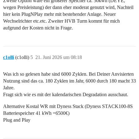
Zweite Option wäre ein größerer Speicher ca. 50kwh (DEYE,
wegen Preisleistung) der dann eher moderat genutzt wird, Nachteil
hier kein PlugNPlay mehr mit bestehender Anlage. Neuer
Wechselrichter etc.etc. Zweiter HVB Turm kommt für mich
aufgrund der Kosten nicht in Frage.
c1olli
(c1olli)
5
21. Juni 2026 um 08:18
Was ich so gelesen habe sind 6000 Zyklen. Bei Deiner Anvisierten
Nutzung sind das ca. 180 Zyklen im Jahr, 6000 durch 180 macht 33
Jahre.
Fragt sich wie es mit der kalendarischen Degradation ausschaut.
Alternative Kostal WR mit Dyness Stack (Dyness STACK100-8S
Batteriespeicher 41 kWh =6500€)
Plug and Play