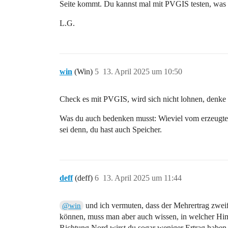
Seite kommt. Du kannst mal mit PVGIS testen, was 
L.G.
win
(Win)
5
13. April 2025 um 10:50
Check es mit PVGIS, wird sich nicht lohnen, denke 
Was du auch bedenken musst: Wieviel vom erzeugten
sei denn, du hast auch Speicher.
deff
(deff)
6
13. April 2025 um 11:44
und ich vermuten, dass der Mehrertrag zweife
@win
können, muss man aber auch wissen, in welcher Himm
Richtung Nord wirst du sogar weniger Ertrag haben