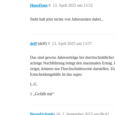
HansDam
8
13. April 2025 um 13:52
Steht halt jetzt nichts von Jahreszeiten dabei...
deff
(deff)
9
13. April 2025 um 13:57
Das sind gewiss Jahreserträge bei durchschnittlicher
achsige Nachführung bringt den maximalen Ertrag. Hi
zeigst, können nur Durchschnittswerte darstellen. D
Entscheidungshilfe ist das super.
L.G.
1 „Gefällt mir“
BerndSchmitz
10
2. September 2025 um 06:42