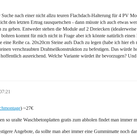
r Suche nach einer nicht allzu teuren Flachdach-Halterung für 4 PV M
 nicht den letzten Ertrag rausquetschen - dann müsste ich auch etwas we
fen zu geben. Entweder stehen die Module auf 2 Dreiecken (idealerweis
 bohren kommt für mich nicht in Frage aber ich könnte natürlich einen 
te eine Reihe ca. 20x20cm Steine aufs Dach zu legen (habe ich hier eh
einen verschraubten Drahtseilkonstruktion zu befestigen. Das würde hof
 hoffentlich ausreichend. Welche Variante würdet ihr bevorzugen? Und 
07:21
dachmontage
) ~27€
 so uralte Waschbetonplatten gratis zum abholen findet man immer m
nstigere Angebote, da sollte man aber immer eine Gummimatte noch dar