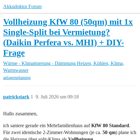
Akkudoktor Forum
Vollheizung KfW 80 (50qm) mit 1x
Single-Split bei Vermietung?
(Daikin Perfera vs. MHI) + DIY-
Frage
Wärme - Klimatisierung - Dämmung
Heizen, Kühlen, Klima,
Warmwasser
anlagenplanung
patrickstark
1
9. Juli 2026 um 09:18
Hallo zusammen,
ich saniere gerade ein Mehrfamilienhaus auf
KfW 80 Standard
.
Für zwei identische 2-Zimmer-Wohnungen (je ca.
50 qm
) plane ich
die Heizung über split-Klima als
Vollheizung
.