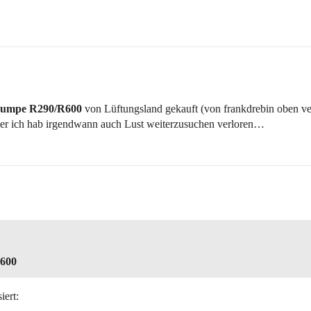
pumpe R290/R600
von Lüftungsland gekauft (von frankdrebin oben ver
er ich hab irgendwann auch Lust weiterzusuchen verloren…
600
iert: