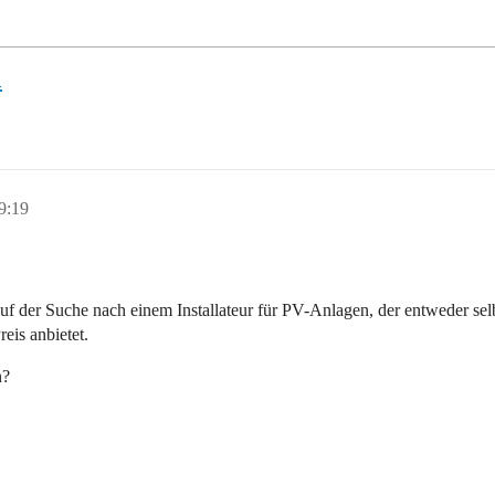
n
9:19
 der Suche nach einem Installateur für PV-Anlagen, der entweder selbst
eis anbietet.
n?