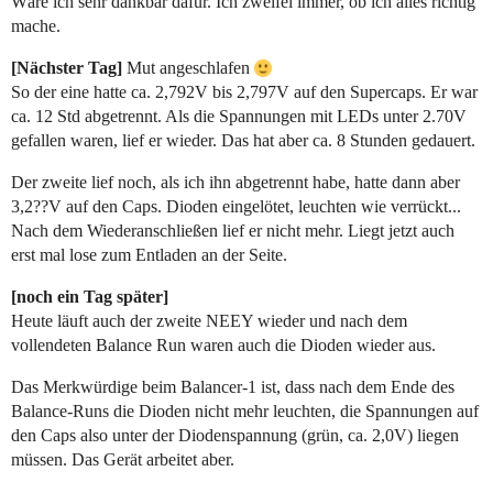
Wäre ich sehr dankbar dafür. Ich zweifel immer, ob ich alles richtig
mache.
[Nächster Tag]
Mut angeschlafen
So der eine hatte ca. 2,792V bis 2,797V auf den Supercaps. Er war
ca. 12 Std abgetrennt. Als die Spannungen mit LEDs unter 2.70V
gefallen waren, lief er wieder. Das hat aber ca. 8 Stunden gedauert.
Der zweite lief noch, als ich ihn abgetrennt habe, hatte dann aber
3,2??V auf den Caps. Dioden eingelötet, leuchten wie verrückt...
Nach dem Wiederanschließen lief er nicht mehr. Liegt jetzt auch
erst mal lose zum Entladen an der Seite.
[noch ein Tag später]
Heute läuft auch der zweite NEEY wieder und nach dem
vollendeten Balance Run waren auch die Dioden wieder aus.
Das Merkwürdige beim Balancer-1 ist, dass nach dem Ende des
Balance-Runs die Dioden nicht mehr leuchten, die Spannungen auf
den Caps also unter der Diodenspannung (grün, ca. 2,0V) liegen
müssen. Das Gerät arbeitet aber.