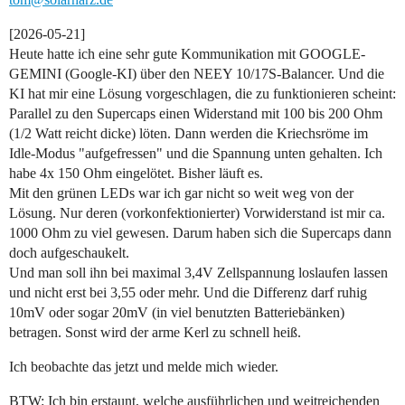
[2026-05-21]
Heute hatte ich eine sehr gute Kommunikation mit GOOGLE-
GEMINI (Google-KI) über den NEEY 10/17S-Balancer. Und die
KI hat mir eine Lösung vorgeschlagen, die zu funktionieren scheint:
Parallel zu den Supercaps einen Widerstand mit 100 bis 200 Ohm
(1/2 Watt reicht dicke) löten. Dann werden die Kriechsröme im
Idle-Modus "aufgefressen" und die Spannung unten gehalten. Ich
habe 4x 150 Ohm eingelötet. Bisher läuft es.
Mit den grünen LEDs war ich gar nicht so weit weg von der
Lösung. Nur deren (vorkonfektionierter) Vorwiderstand ist mir ca.
1000 Ohm zu viel gewesen. Darum haben sich die Supercaps dann
doch aufgeschaukelt.
Und man soll ihn bei maximal 3,4V Zellspannung loslaufen lassen
und nicht erst bei 3,55 oder mehr. Und die Differenz darf ruhig
10mV oder sogar 20mV (in viel benutzten Batteriebänken)
betragen. Sonst wird der arme Kerl zu schnell heiß.
Ich beobachte das jetzt und melde mich wieder.
BTW: Ich bin erstaunt, welche ausführlichen und weitreichenden