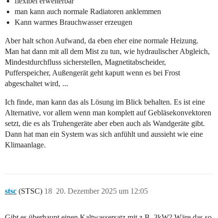
flexibel erweiterbar
man kann auch normale Radiatoren anklemmen
Kann warmes Brauchwasser erzeugen
Aber halt schon Aufwand, da eben eher eine normale Heizung.
Man hat dann mit all dem Mist zu tun, wie hydraulischer Abgleich,
Mindestdurchfluss sicherstellen, Magnetitabscheider,
Pufferspeicher, Außengerät geht kaputt wenn es bei Frost
abgeschaltet wird, ...
Ich finde, man kann das als Lösung im Blick behalten. Es ist eine
Alternative, vor allem wenn man komplett auf Gebläsekonvektoren
setzt, die es als Truhengeräte aber eben auch als Wandgeräte gibt.
Dann hat man ein System was sich anfühlt und aussieht wie eine
Klimaanlage.
stsc
(STSC)
18
20. Dezember 2025 um 12:05
Gibt es überhaupt einen Kaltwassersatz mit z.B. 3kW? Wäre das so