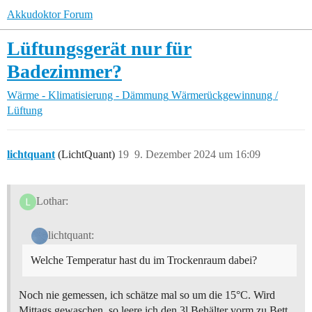
Akkudoktor Forum
Lüftungsgerät nur für
Badezimmer?
Wärme - Klimatisierung - Dämmung
Wärmerückgewinnung /
Lüftung
lichtquant
(LichtQuant)
19
9. Dezember 2024 um 16:09
Lothar:
lichtquant:
Welche Temperatur hast du im Trockenraum dabei?
Noch nie gemessen, ich schätze mal so um die 15°C. Wird
Mittags gewaschen, so leere ich den 3l Behälter vorm zu Bett