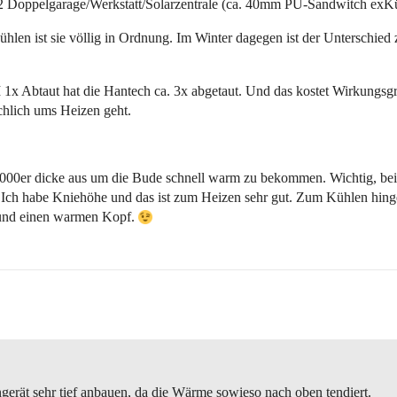
2 Doppelgarage/Werkstatt/Solarzentrale (ca. 40mm PU-Sandwitch exKühl
en ist sie völlig in Ordnung. Im Winter dagegen ist der Unterschie
 1x Abtaut hat die Hantech ca. 3x abgetaut. Und das kostet Wirkungsgrad
chlich ums Heizen geht.
 12000er dicke aus um die Bude schnell warm zu bekommen. Wichtig, bei
Ich habe Kniehöhe und das ist zum Heizen sehr gut. Zum Kühlen hingege
e und einen warmen Kopf.
gerät sehr tief anbauen, da die Wärme sowieso nach oben tendiert.