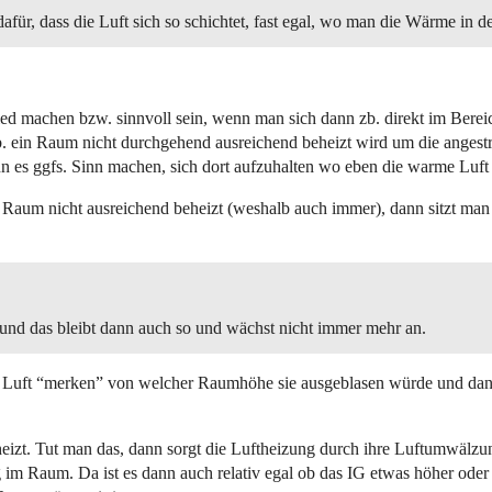
afür, dass die Luft sich so schichtet, fast egal, wo man die Wärme in 
ied machen bzw. sinnvoll sein, wenn man sich dann zb. direkt im Bere
b. ein Raum nicht durchgehend ausreichend beheizt wird um die angest
n es ggfs. Sinn machen, sich dort aufzuhalten wo eben die warme Luft 
n Raum nicht ausreichend beheizt (weshalb auch immer), dann sitzt ma
ein und das bleibt dann auch so und wächst nicht immer mehr an.
e Luft “merken” von welcher Raumhöhe sie ausgeblasen würde und dann d
heizt. Tut man das, dann sorgt die Luftheizung durch ihre Luftumwälzu
im Raum. Da ist es dann auch relativ egal ob das IG etwas höher oder ti