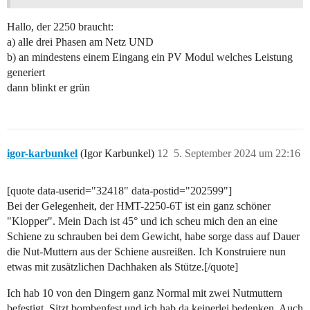
Hallo, der 2250 braucht:
a) alle drei Phasen am Netz UND
b) an mindestens einem Eingang ein PV Modul welches Leistung
generiert
dann blinkt er grün
igor-karbunkel
(Igor Karbunkel)
12
5. September 2024 um 22:16
[quote data-userid="32418" data-postid="202599"]
Bei der Gelegenheit, der HMT-2250-6T ist ein ganz schöner
"Klopper". Mein Dach ist 45° und ich scheu mich den an eine
Schiene zu schrauben bei dem Gewicht, habe sorge dass auf Dauer
die Nut-Muttern aus der Schiene ausreißen. Ich Konstruiere nun
etwas mit zusätzlichen Dachhaken als Stütze.[/quote]
Ich hab 10 von den Dingern ganz Normal mit zwei Nutmuttern
befestigt, Sitzt bombenfest und ich hab da keinerlei bedenken. Auch