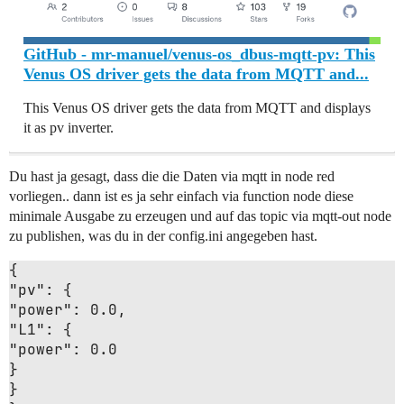
GitHub - mr-manuel/venus-os_dbus-mqtt-pv: This
Venus OS driver gets the data from MQTT and...
This Venus OS driver gets the data from MQTT and displays
it as pv inverter.
Du hast ja gesagt, dass die die Daten via mqtt in node red
vorliegen.. dann ist es ja sehr einfach via function node diese
minimale Ausgabe zu erzeugen und auf das topic via mqtt-out node
zu publishen, was du in der config.ini angegeben hast.
"pv"
"power"
: 
0.0
"L1"
"power"
: 
0.0
}

}
