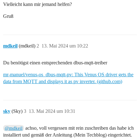
Vielleicht kann mir jemand helfen?
Gruß
mdkeil
(mdkeil)
2
13. Mai 2024 um 10:22
Du benötigst einen entsprechenden dbus-mqtt-treiber
mr-manuel/venus-os_dbus-mqtt-pv: This Venus OS driver gets the
data from MQTT and displays it as pv inverter. (github.com)
sky
(Sky)
3
13. Mai 2024 um 10:31
achso, voll vergessen mit rein zuschreiben das habe ich
@mdkeil
installiert und gemäß der Anleitung (Mein Techblog) eingerichtet.