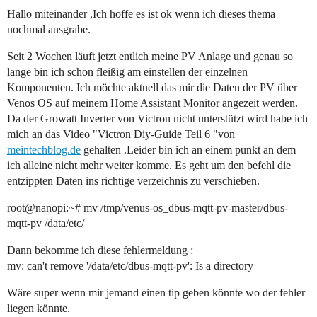
Hallo miteinander ,Ich hoffe es ist ok wenn ich dieses thema
nochmal ausgrabe.
Seit 2 Wochen läuft jetzt entlich meine PV Anlage und genau so
lange bin ich schon fleißig am einstellen der einzelnen
Komponenten. Ich möchte aktuell das mir die Daten der PV über
Venos OS auf meinem Home Assistant Monitor angezeit werden.
Da der Growatt Inverter von Victron nicht unterstützt wird habe ich
mich an das Video "Victron Diy-Guide Teil 6 "von
meintechblog.de
gehalten .Leider bin ich an einem punkt an dem
ich alleine nicht mehr weiter komme. Es geht um den befehl die
entzippten Daten ins richtige verzeichnis zu verschieben.
root@nanopi:~# mv /tmp/venus-os_dbus-mqtt-pv-master/dbus-
mqtt-pv /data/etc/
Dann bekomme ich diese fehlermeldung :
mv: can't remove '/data/etc/dbus-mqtt-pv': Is a directory
Wäre super wenn mir jemand einen tip geben könnte wo der fehler
liegen könnte.