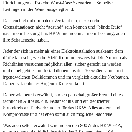
Einrichtungen auf solche Worst-Case Szenarien = So heiße
Leitungen in der Wand ausgelegt sind.
Das leuchtet mit normalem Verstand ein, dass solche
Grenzsituationen nicht “gesund” sein können und “blinde Rufe”
nach mehr Leistung fürs BKW und nochmal mehr Leistung, auch
ihre Schattenseite haben.
Jeder der sich in mehr als einer Elektroinstallation auskennt, dem
dürfte klar sein, welche Vielfalt dort unterwegs ist. Die Normen als
Richtlinien versuchen möglichst allen, sicher gerecht zu werden
und dabei geht es um Installationen aus den 50er/60er Jahren mit
irgendwelchen Doliklemmen und im vergleich aktueller Neubauten.
Daher ist fachliches Augenmaß nie verkehrt.
Daher wie bereits erwähnt, bin ich pauschal großer Freund eines
fachlichen Aufbaus, d.h. Festanschluß und ein dedizierter
Stromkreis als Endverbraucher für das BKW. Alles andere sind
Kompromisse und hat eben somit auch mögliche Nachteile.
Was auch selten erwähnt wird neben den 800W des BKW ~4A,
warum niemand wirklich bereit ist den LS gegen einen 10A