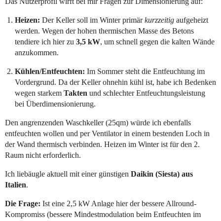
Das Nutzerprofil wirft bei mir Fragen zur Dimensionierung auf:
Heizen:
Der Keller soll im Winter primär
kurzzeitig
aufgeheizt
werden. Wegen der hohen thermischen Masse des Betons
tendiere ich hier zu
3,5 kW
, um schnell gegen die kalten Wände
anzukommen.
Kühlen/Entfeuchten:
Im Sommer steht die Entfeuchtung im
Vordergrund. Da der Keller ohnehin kühl ist, habe ich Bedenken
wegen starkem
Takten
und schlechter Entfeuchtungsleistung
bei Überdimensionierung.
Den angrenzenden Waschkeller (25qm) würde ich ebenfalls
entfeuchten wollen und per Ventilator in einem bestenden Loch in
der Wand thermisch verbinden. Heizen im Winter ist für den 2.
Raum nicht erforderlich.
Ich liebäugle aktuell mit einer günstigen
Daikin (Siesta) aus
Italien
.
Die Frage:
Ist eine 2,5 kW Anlage hier der bessere Allround-
Kompromiss (bessere Mindestmodulation beim Entfeuchten im