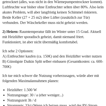
getrocknet (alles, was nicht in den Wärmepumpentrockner kommt).
Luftfeuchte war bisher ohne Entfeuchter selten über 80%. Also kein
akutes Problem, will aber langfristig keinen Schimmel riskieren.
Beide Keller (27 + 25 m2) über Lüfter (zusätzlich zur Tür)
verbunden. Der Wäschekeller muss nicht geheizt werden.
2) Heizen:
Raumtemperatur fällt im Winter unter 15 Grad. Aktuell
mit Heizlüfter sporadisch geheizt, damit niemand friert.
Funktioniert, ist aber nicht übermäßig komfortabel.
Ich sehe 2 Optionen:
A) Entfeuchter kaufen (ca. 150€) und den Heizlüfter weiter nutzen
B) Günstigste Daikin Split selber einbauen (Gesamtkosten: ca. 600-
700€)
Ich tue mich schwer die Nutzung vorherzusagen, würde aber mit
folgenden Maximalannahmen planen:
Heizlüfter: 1.500 W
Nutzungstage: 30 / a (eher weniger...)
Nutzungszeit 3h / d
Strompreis: 33ct (Wenn ich heizen muss, wird der PV-Strom