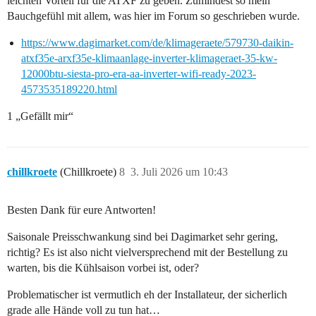
leichten Vorteil für die ATXF zu geben. Zumindest so mein
Bauchgefühl mit allem, was hier im Forum so geschrieben wurde.
https://www.dagimarket.com/de/klimageraete/579730-daikin-
atxf35e-arxf35e-klimaanlage-inverter-klimageraet-35-kw-
12000btu-siesta-pro-era-aa-inverter-wifi-ready-2023-
4573535189220.html
1 „Gefällt mir“
chillkroete
(Chillkroete)
8
3. Juli 2026 um 10:43
Besten Dank für eure Antworten!
Saisonale Preisschwankung sind bei Dagimarket sehr gering,
richtig? Es ist also nicht vielversprechend mit der Bestellung zu
warten, bis die Kühlsaison vorbei ist, oder?
Problematischer ist vermutlich eh der Installateur, der sicherlich
grade alle Hände voll zu tun hat…