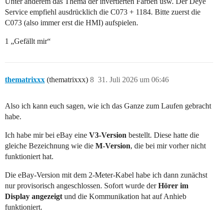
Unter anderem das Thema der invertierten Farben usw. Der Deye
Service empfiehl ausdrücklich die C073 + 1184. Bitte zuerst die
C073 (also immer erst die HMI) aufspielen.
1 „Gefällt mir“
thematrixxx
(thematrixxx)
8
31. Juli 2026 um 06:46
Also ich kann euch sagen, wie ich das Ganze zum Laufen gebracht
habe.
Ich habe mir bei eBay eine
V3-Version
bestellt. Diese hatte die
gleiche Bezeichnung wie die
M-Version
, die bei mir vorher nicht
funktioniert hat.
Die eBay-Version mit dem 2-Meter-Kabel habe ich dann zunächst
nur provisorisch angeschlossen. Sofort wurde der
Hörer im
Display angezeigt
und die Kommunikation hat auf Anhieb
funktioniert.