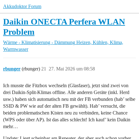
Akkudoktor Forum
Daikin ONECTA Perfera WLAN
Problem
Wärme - Klimatisierung - Dämmung
Heizen, Kühlen, Klima,
Warmwasser
rbunger
(rbunger)
21
27. Mai 2026 um 08:58
Ich musste die Fitzbox wechseln (Glasfaser), jetzt sind zwei von
drei Daikin-Split-Klimas offline. Alle anderen Geräte (inkl. Herd
usw.) haben sich automatisch neu mit der FB verbunden (hab’ selbe
SSID & PW wie auf der alten FB gewählt). Hab’ versucht, die
beiden problematischen Kisten neu zu verbinden, keine Chance
(WPS oder über AP). Ist das alles schlecht! Ich kauf’ kein Daikin
mehr…
Update: Liegt scheinbar am Repeater, der aber auch schon vorher