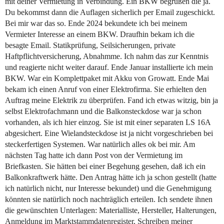
mit deiner Vermietung in Verbindung. Ein BKW begrüßen die ja.
Du bekommst dann die Auflagen sicherlich per Email zugeschickt.
Bei mir war das so. Ende 2024 bekundete ich bei meinem
Vermieter Interesse an einem BKW. Draufhin bekam ich die
besagte Email. Statikprüfung, Seilsicherungen, private
Haftpflichtversicherung, Abnahmme. Ich nahm das zur Kenntnis
und reagierte nicht weiter darauf. Ende Januar installierte ich mein
BKW. War ein Komplettpaket mit Akku von Growatt. Ende Mai
bekam ich einen Anruf von einer Elektrofirma. Sie erhielten den
Auftrag meine Elektrik zu überprüfen. Fand ich etwas witzig, bin ja
selbst Elektrofachmann und die Balkonsteckdose war ja schon
vorhanden, als ich hier einzog. Sie ist mit einer separaten LS 16A
abgesichert. Eine Wielandsteckdose ist ja nicht vorgeschrieben bei
steckerfertigen Systemen. War natürlich alles ok bei mir. Am
nächsten Tag hatte ich dann Post von der Vermietung im
Briefkasten. Sie hätten bei einer Begehung gesehen, daß ich ein
Balkonkraftwerk hätte. Den Antrag hätte ich ja schon gestellt (hatte
ich natürlich nicht, nur Interesse bekundet) und die Genehmigung
könnten sie natürlich noch nachträglich erteilen. Ich sendete ihnen
die gewünschten Unterlagen: Materialliste, Hersteller, Halterungen,
Anmeldung im Marktstammdatenregister, Schreiben meiner