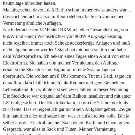
heutzutage hinreißen lassen.
Mal abgesehen davon, daß Berlin schon immer etwas anders war....
(lasse ich einfach mal so im Raum stehen), hatte ich von meiner
Vermietung ähnliche Auflagen.
Nach der neuesten VDE sind BKW mit einer Gesamtleistung von
960W und einem Wechselrichter von 800W Ausgangsleistung,
nicht regelbar, immer noch Schukosteckerfertige Anlagen und muß
nicht abgenommen werden! Stand bei mir auch so drin und habe
dem Widersprochen. Ich bekam eines Tages einen Anruf von einer
Elektrofirma. Sie haben von meiner Vermietung den Auftrag
erhalten die Steckdose auf Eignung für eine Solaranlage zu
überprüfen. Die wollten um 8 Uhr kommen. Tut mir Leid, sagte ich
daraufhin, da schlafe ich noch, bin Rentner und genieße meinen
Lebensabend. Ich wohnte erst seit zwei Jahren in dieser Wohnung.
Die Steckdose war original auf dem Balkon installiert und mit einer
LS16 abgesichert. Der Elektriker kam, so um die 5 Jahre noch bis
zur Rente. Das sei eigentlich gar nicht sein Aufgabengebiet....zeigte
ihm natürlich alles und sagte ihm, was er aufschreiben solle. Bin ja
selber aus der Elektrobranche. Nach einem Kaffe und einem guten
Gespräch, war alles in Sack und Tüten. Meiner Vermietung