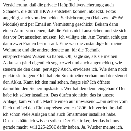
Versicherung, daß die private Haftpflichtversicherungg auch
Schäden, die durch BKW's entstehen können, abdeckt. Fotos
angefügt, auch von den beiden Seilsicherungen (Hab zwei 450W
Module) und per Email an Vermietung geschickt. Bekam dann
einen Anruf von denen, daß die Fotos nicht ausreichen und sie sich
das vor Ort anssehen müssen. Ich willigte ein. Am Termin schlugen
dann zwei Frauen bei mir auf. Eine war die zuständige für meine
Wohnung und die andere deutete an, für die Technik
entsprechendes Wissen zu haben. Oh, sagte sie, als sie meinen
Akku sah (sind eigentlich sogar zwei und auch angemeldet), wie
steuern sie den denn, per App? Auch, erwiderte ich. Wie denn noch
guckte sie fragend? Ich hab ein Smartmetter verbaut und der steuert
den Akku. Kann ich den mal sehen, fragte sie? Ich öffnete
daraufhin den Sicherungskasten. Wer hat den denn eingebaut? Den
habe ich selber installiert. Das dürfen sie nicht, das ist unsere
Anlage, kam von ihr. Machte einen auf unwissend....bin selber vom
Fach und bei den Einbaupreisen von ca 180€. Ich verriet ihr, daß
ich schon viele Anlagen und auch Smartmeter installiert habe.
Oh...das hätte ich wissen sollen. Der Elektriker, der das bei uns
gerade macht, will 225-250€ dafür haben. Ja, Wucher meinte ich.