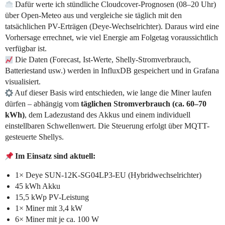
Dafür werte ich stündliche Cloudcover-Prognosen (08–20 Uhr)
über Open-Meteo aus und vergleiche sie täglich mit den
tatsächlichen PV-Erträgen (Deye-Wechselrichter). Daraus wird eine
Vorhersage errechnet, wie viel Energie am Folgetag voraussichtlich
verfügbar ist.
Die Daten (Forecast, Ist-Werte, Shelly-Stromverbrauch,
Batteriestand usw.) werden in InfluxDB gespeichert und in Grafana
visualisiert.
Auf dieser Basis wird entschieden, wie lange die Miner laufen
dürfen – abhängig vom
täglichen Stromverbrauch (ca. 60–70
kWh)
, dem Ladezustand des Akkus und einem individuell
einstellbaren Schwellenwert. Die Steuerung erfolgt über MQTT-
gesteuerte Shellys.
Im Einsatz sind aktuell:
1× Deye SUN-12K-SG04LP3-EU (Hybridwechselrichter)
45 kWh Akku
15,5 kWp PV-Leistung
1× Miner mit 3,4 kW
6× Miner mit je ca. 100 W