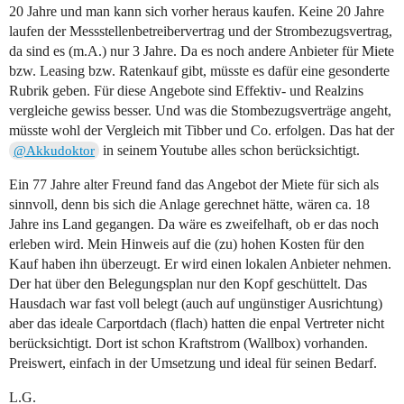
20 Jahre und man kann sich vorher heraus kaufen. Keine 20 Jahre
laufen der Messstellenbetreibervertrag und der Strombezugsvertrag,
da sind es (m.A.) nur 3 Jahre. Da es noch andere Anbieter für Miete
bzw. Leasing bzw. Ratenkauf gibt, müsste es dafür eine gesonderte
Rubrik geben. Für diese Angebote sind Effektiv- und Realzins
vergleiche gewiss besser. Und was die Stombezugsverträge angeht,
müsste wohl der Vergleich mit Tibber und Co. erfolgen. Das hat der
in seinem Youtube alles schon berücksichtigt.
@Akkudoktor
Ein 77 Jahre alter Freund fand das Angebot der Miete für sich als
sinnvoll, denn bis sich die Anlage gerechnet hätte, wären ca. 18
Jahre ins Land gegangen. Da wäre es zweifelhaft, ob er das noch
erleben wird. Mein Hinweis auf die (zu) hohen Kosten für den
Kauf haben ihn überzeugt. Er wird einen lokalen Anbieter nehmen.
Der hat über den Belegungsplan nur den Kopf geschüttelt. Das
Hausdach war fast voll belegt (auch auf ungünstiger Ausrichtung)
aber das ideale Carportdach (flach) hatten die enpal Vertreter nicht
berücksichtigt. Dort ist schon Kraftstrom (Wallbox) vorhanden.
Preiswert, einfach in der Umsetzung und ideal für seinen Bedarf.
L.G.