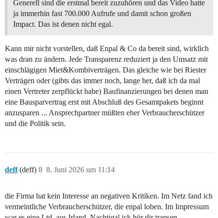
Generell sind die erstmal bereit zuzuhören und das Video hatte
ja immerhin fast 700.000 Aufrufe und damit schon großen
Impact. Das ist denen nicht egal.
Kann mir nicht vorstellen, daß Enpal & Co da bereit sind, wirklich
was dran zu ändern. Jede Transparenz reduziert ja den Umsatz mit
einschlägigen Miet&Kombiverträgen. Das gleiche wie bei Riester
Verträgen oder (gibts das immer noch, lange her, daß ich da mal
einen Vertreter zerpflückt habe) Baufinanzierungen bei denen man
eine Bausparvertrag erst mit Abschluß des Gesamtpakets beginnt
anzusparen ... Ansprechpartner müßten eher Verbraucherschützer
und die Politik sein.
deff
(deff)
8
8. Juni 2026 um 11:14
die Firma hat kein Interesse an negativen Kritiken. Im Netz fand ich
vermeintliche Verbraucherschützer, die enpal loben. Im Impressum
war es eine Ltd. aus Irland. Nachtigal ick hör dir trapsen....