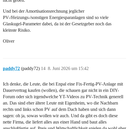
nicht geben.
Und bei der Amortisationsrechnung jeglicher
PV-/Heizungs-/sonstigen Energiesparanlagen sind so viele
Glaskugel-Parameter dabei, da ist der Gesetzgeber noch das
kleinste Risiko.
Oliver
paddy72
(paddy72)
14
8. Juni 2026 um 15:42
Ich denke, die Leute, die bei Enpal eine Fix-Fertig-PV-Anlage mit
Dauervertrag kaufen (wollen), die schauen gar nicht in ein DIY-
Forum oder sich irgendwelche YT-Videos zu PV-Technik generell
an. Das sind eher ältere Leute mit Eigenheim, wo die Nachbarn
rechts und links schon PV auf dem Dach haben und sich dann
sagen: oh ja, sowas wollen wir auch. Und da gibt es doch diese
nette Firma, die liefert alles aus einer Hand und baut alles
anschlußfertig auf. Preis und Wirtschaftlichkeit spielen da wohl eher