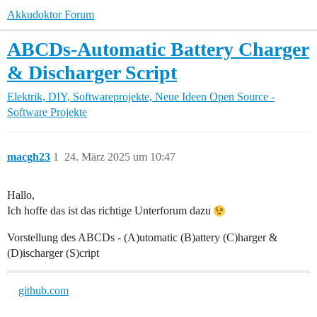
Akkudoktor Forum
ABCDs-Automatic Battery Charger
& Discharger Script
Elektrik, DIY, Softwareprojekte, Neue Ideen
Open Source -
Software Projekte
macgh23
1
24. März 2025 um 10:47
Hallo,
Ich hoffe das ist das richtige Unterforum dazu
Vorstellung des ABCDs - (A)utomatic (B)attery (C)harger &
(D)ischarger (S)cript
github.com