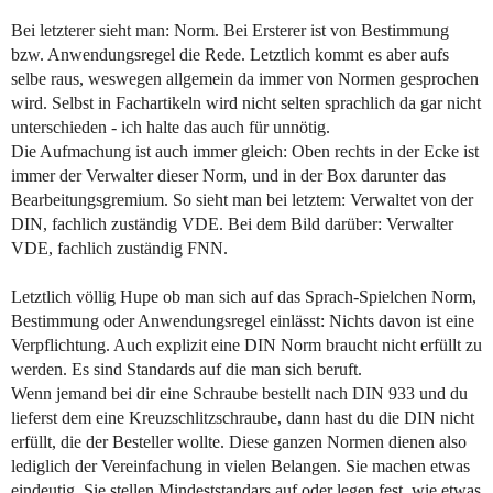
Bei letzterer sieht man: Norm. Bei Ersterer ist von Bestimmung
bzw. Anwendungsregel die Rede. Letztlich kommt es aber aufs
selbe raus, weswegen allgemein da immer von Normen gesprochen
wird. Selbst in Fachartikeln wird nicht selten sprachlich da gar nicht
unterschieden - ich halte das auch für unnötig.
Die Aufmachung ist auch immer gleich: Oben rechts in der Ecke ist
immer der Verwalter dieser Norm, und in der Box darunter das
Bearbeitungsgremium. So sieht man bei letztem: Verwaltet von der
DIN, fachlich zuständig VDE. Bei dem Bild darüber: Verwalter
VDE, fachlich zuständig FNN.
Letztlich völlig Hupe ob man sich auf das Sprach-Spielchen Norm,
Bestimmung oder Anwendungsregel einlässt: Nichts davon ist eine
Verpflichtung. Auch explizit eine DIN Norm braucht nicht erfüllt zu
werden. Es sind Standards auf die man sich beruft.
Wenn jemand bei dir eine Schraube bestellt nach DIN 933 und du
lieferst dem eine Kreuzschlitzschraube, dann hast du die DIN nicht
erfüllt, die der Besteller wollte. Diese ganzen Normen dienen also
lediglich der Vereinfachung in vielen Belangen. Sie machen etwas
eindeutig. Sie stellen Mindeststandars auf oder legen fest, wie etwas