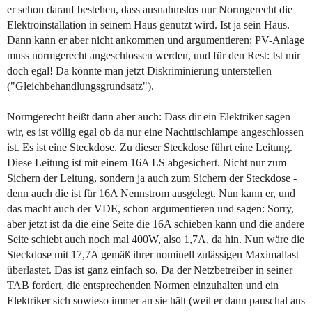
er schon darauf bestehen, dass ausnahmslos nur Normgerecht die
Elektroinstallation in seinem Haus genutzt wird. Ist ja sein Haus.
Dann kann er aber nicht ankommen und argumentieren: PV-Anlage
muss normgerecht angeschlossen werden, und für den Rest: Ist mir
doch egal! Da könnte man jetzt Diskriminierung unterstellen
("Gleichbehandlungsgrundsatz").
Normgerecht heißt dann aber auch: Dass dir ein Elektriker sagen
wir, es ist völlig egal ob da nur eine Nachttischlampe angeschlossen
ist. Es ist eine Steckdose. Zu dieser Steckdose führt eine Leitung.
Diese Leitung ist mit einem 16A LS abgesichert. Nicht nur zum
Sichern der Leitung, sondern ja auch zum Sichern der Steckdose -
denn auch die ist für 16A Nennstrom ausgelegt. Nun kann er, und
das macht auch der VDE, schon argumentieren und sagen: Sorry,
aber jetzt ist da die eine Seite die 16A schieben kann und die andere
Seite schiebt auch noch mal 400W, also 1,7A, da hin. Nun wäre die
Steckdose mit 17,7A gemäß ihrer nominell zulässigen Maximallast
überlastet. Das ist ganz einfach so. Da der Netzbetreiber in seiner
TAB fordert, die entsprechenden Normen einzuhalten und ein
Elektriker sich sowieso immer an sie hält (weil er dann pauschal aus