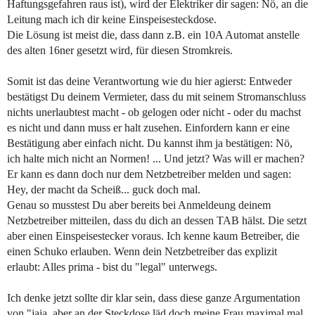
Haftungsgefahren raus ist), wird der Elektriker dir sagen: Nö, an die
Leitung mach ich dir keine Einspeisesteckdose.
Die Lösung ist meist die, dass dann z.B. ein 10A Automat anstelle
des alten 16ner gesetzt wird, für diesen Stromkreis.
Somit ist das deine Verantwortung wie du hier agierst: Entweder
bestätigst Du deinem Vermieter, dass du mit seinem Stromanschluss
nichts unerlaubtest macht - ob gelogen oder nicht - oder du machst
es nicht und dann muss er halt zusehen. Einfordern kann er eine
Bestätigung aber einfach nicht. Du kannst ihm ja bestätigen: Nö,
ich halte mich nicht an Normen! ... Und jetzt? Was will er machen?
Er kann es dann doch nur dem Netzbetreiber melden und sagen:
Hey, der macht da Scheiß... guck doch mal.
Genau so musstest Du aber bereits bei Anmeldeung deinem
Netzbetreiber mitteilen, dass du dich an dessen TAB hälst. Die setzt
aber einen Einspeisestecker voraus. Ich kenne kaum Betreiber, die
einen Schuko erlauben. Wenn dein Netzbetreiber das explizit
erlaubt: Alles prima - bist du "legal" unterwegs.
Ich denke jetzt sollte dir klar sein, dass diese ganze Argumentation
von "jaja, aber an der Steckdose läd doch meine Frau maximal mal