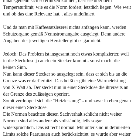
hinausgehend sich so erhitzen können, dass sie über dem
Temperaturlimit, wie es die Norm fordert, letztlich liegen. Wie weit
und ob das eine Relevanz hat... alles undefiniert.
Und da man mit Kaffeesatzleserei nichts anfangen kann, werden
Schutzorgane gemäß Nennstromangabe ausgelegt. Denn andere
Angaben der jeweiligen Hersteller gibt es gar nicht.
Jedoch: Das Problem ist insgesamt noch etwas komplizierter, weil
in die Steckdose ja auch ein Stecker kommt - sonst macht die
keinen Sinn.
Nun kann dieser Stecker so ausgelegt sein, dass er sich bis an die
Grenze was er darf erhitzt. Das heißt er gibt eine Wärmeleistung
von X Watt ab. Der steckt nun in einer Steckdose die ihrerseits an
der Grenze des zulässigen operiert.
Somit verdoppelt sich die "Heizleistung" - und zwar in eben genau
dieser einen Steckdose.
Die Normen beachten diesen Sachverhalt schlicht nicht weiter.
Normen sind alles andere als vollständig, teils sogar
widersprüchlich. Das ist recht normal. Mit unter sind in definierten
Limits solche Paarungen auch berücksichtigt, es wurde aber weiter