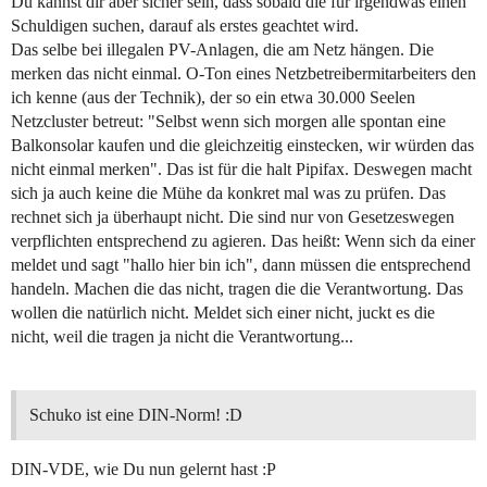
Du kannst dir aber sicher sein, dass sobald die für irgendwas einen
Schuldigen suchen, darauf als erstes geachtet wird.
Das selbe bei illegalen PV-Anlagen, die am Netz hängen. Die
merken das nicht einmal. O-Ton eines Netzbetreibermitarbeiters den
ich kenne (aus der Technik), der so ein etwa 30.000 Seelen
Netzcluster betreut: "Selbst wenn sich morgen alle spontan eine
Balkonsolar kaufen und die gleichzeitig einstecken, wir würden das
nicht einmal merken". Das ist für die halt Pipifax. Deswegen macht
sich ja auch keine die Mühe da konkret mal was zu prüfen. Das
rechnet sich ja überhaupt nicht. Die sind nur von Gesetzeswegen
verpflichten entsprechend zu agieren. Das heißt: Wenn sich da einer
meldet und sagt "hallo hier bin ich", dann müssen die entsprechend
handeln. Machen die das nicht, tragen die die Verantwortung. Das
wollen die natürlich nicht. Meldet sich einer nicht, juckt es die
nicht, weil die tragen ja nicht die Verantwortung...
Schuko ist eine DIN-Norm! :D
DIN-VDE, wie Du nun gelernt hast :P