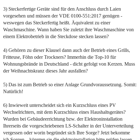
3) Steckerfertige Geräte sind für den Anschluss durch Laien
vorgesehen und müssen der VDE 0100-551:2017 genügen -
weswegen das Steckerfertig heißt. Äquivalent zu einer
Waschmaschine. Wann haben Sie zuletzt ihre Waschmaschine von
einem Elektrobetrieb in die Steckdose stecken lassen?
4) Gehören zu dieser Klausel dann auch der Betrieb eines Grills,
Fritteuse, Föhn oder Trockners? Immerhin die Top-10 für
Wohnungsbrände in Deutschland - dicht gefolgt von Kerzen. Muss
der Weihnachtskranz dieses Jahr ausfallen?
5) Das ist zum Betrieb so einer Anlage Grundvoraussetzung. Somit:
Natürlich!
6) Inwieweit unterscheidet sich ein Kurzschluss eines PV
Wechselrichters, mit dem Kurzschluss eines Haushaltsgerätes?
Wurden bei Gebäudeerrichtung bzw. der Elektroninstallation
Ihrerseits die vorgeschriebenen LS-Schalter in der Unterverteilung
vergessen oder worin begründet sich Ihre Sorge? Jetzt bekomme
ich Sorgen... könnten sie die elektroinstallation bitte prüfen lassen -