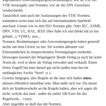
VDE herausgibt, und Normen, wie sie der DIN Ausschuss
verabschiedet.
Tatsächlich sind auch die Auslassungen des VDE Normen,
zumindest wenn man sich das auf internationalem Spielfeld
anschaut. Genau wie es dort ISO Norman gibt. Oder IEC, ASME,
DRV, VDI, UL, RAL, IEEE (hier habe ich mal direkt mit zu tun
gehabt...), VDMA, usw...
Normen, Bestimmungen oder Anwendungsregeln haben generell
nichts mit dem Gesetz zu tun. Sie werden allesamt von
Ehrenamtlichen in entsprechenden Vereinigungen erarbeitet.
Deswegen kassiert der Wegelagerer Beuth-Verlag ja auch bei jeder
Norm ab, weil er diese als Verlag verwaltet und verkauft. Einen
freien Zugriff hat man darauf gar nicht (außer man hat ein
umfängliches Archiv *hust* :o ).
Gesetze hingegen, also Regeln an die man sich halten
muss
,
müssen öffentlich einsehbar sein. Man stelle sich vor: Du musst
dich im Straßenverkehr an die Regeln halten, aber wir sagen dir
nicht, welche das sind - außer du zahlst 100 Euro für das
Regelwerk... :crazy:
Aber ungefähr so läuft das mit Normen.