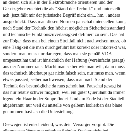
an denen sich alle in der Elektrobranche orientieren und der
Gesetzgeber erachtet die als "Stand der Technik" und unterstellt....
ach, jetzt fällt mir der juristische Begriff nicht ein... hm... anders
ausgedrückt: Dass man diesen Normen pauschal unterstellen kann,
nach Stand der Technik den höchst möglichen Sicherheitsstandard
und technische Funktionszuverlässigkeit definiert zu sein. Das hat
zur Folge, dass man bei einem Streitfall nicht nachweisen muss, ob
eine Tätigkeit die man durchgeführt hat korrekt oder inkorrekt war,
sondern man muss nur darlegen, dass man sie gemäß VDA
umgesetzt hat und ist hinsichtlich der Haftung (vereinfacht gesagt)
aus der Nummer raus. Macht man selber wie man will, dann muss
das technisch überhaupt gar nicht falsch sein, nur muss man, wenn
etwas passiert, selber nachweisen, dass man nach Stand der
Technik das bestmögliche da raus geholt hat. Pauschal gesagt ist
das nur relativ schwer möglich, weil ein guter Querulant da immer
irgend ein Haar in der Suppe findet. Und am Ende ist der Stadtteil
abgebrannt, nur weil du anstelle von gelbem Isolierban das blaue
genommen hast - so die Unterstellung.
Deswegen ist entscheidend, was dein Versorger vorgibt. Die
allermeisten Versorger erlauben Schuko-Stecker nicht bei