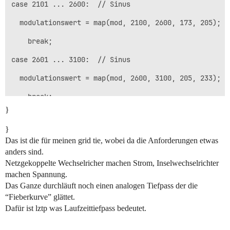
case 2101 ... 2600:  // Sinus

  modulationswert = map(mod, 2100, 2600, 173, 205);

    break;

case 2601 ... 3100:  // Sinus

  modulationswert = map(mod, 2600, 3100, 205, 233);

    break; 

}
case 3101 ... 3600:  // Sinus

}
  modulationswert = map(mod, 3100, 3600, 233, 255);

Das ist die für meinen grid tie, wobei da die Anforderungen etwas
anders sind.
    break;             

Netzgekoppelte Wechselricher machen Strom, Inselwechselrichter
case 3601 ... 5000:  // Scheitelplateau

machen Spannung.
Das Ganze durchläuft noch einen analogen Tiefpass der die
  modulationswert = 255;

“Fieberkurve” glättet.
Dafür ist lztp was Laufzeittiefpass bedeutet.